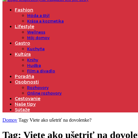
Fashion
Móda a štýl
Krása a kozmetika
Lifestyle
Wellness
Môj domov
Gastro
Kuchyňa
Kultúra
Knihy
Hudba
Film a divadlo
Poradňa
Osobnosti
Rozhovory
Online rozhovory
Cestovanie
Naše tipy
Súťaže
Domov
Tagy
Viete ako ušetriť na dovolenke?
Tag: Viete ako ušetriť na dovol