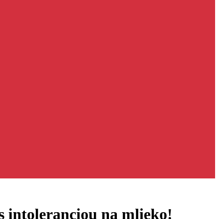
s intoleranciou na mlieko!