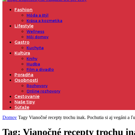
Fashion
Móda a štýl
Krása a kozmetika
Lifestyle
Wellness
Môj domov
Gastro
Kuchyňa
Kultúra
Knihy
Hudba
Film a divadlo
Poradňa
Osobnosti
Rozhovory
Online rozhovory
Cestovanie
Naše tipy
Súťaže
Domov
Tagy
Vianočné recepty trochu inak. Pochutia si aj vegáni a ľu
Tag: Vianočné recepty trochu ina