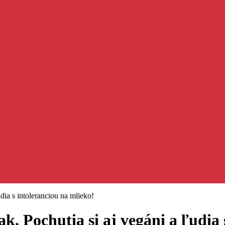
dia s intoleranciou na mlieko!
k. Pochutia si aj vegáni a ľudia 