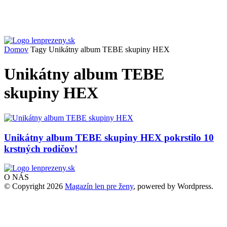
Domov
Tagy
Unikátny album TEBE skupiny HEX
Unikátny album TEBE
skupiny HEX
Unikátny album TEBE skupiny HEX pokrstilo 10
krstných rodičov!
O NÁS
© Copyright 2026
Magazín len pre ženy
, powered by Wordpress.