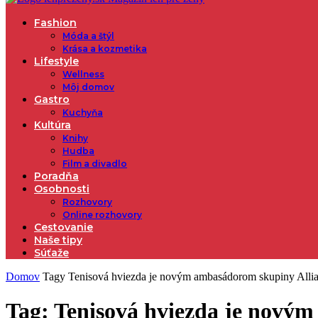
Fashion
Móda a štýl
Krása a kozmetika
Lifestyle
Wellness
Môj domov
Gastro
Kuchyňa
Kultúra
Knihy
Hudba
Film a divadlo
Poradňa
Osobnosti
Rozhovory
Online rozhovory
Cestovanie
Naše tipy
Súťaže
Domov
Tagy
Tenisová hviezda je novým ambasádorom skupiny Alli
Tag: Tenisová hviezda je nový