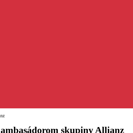
anz
m ambasádorom skupiny Allianz