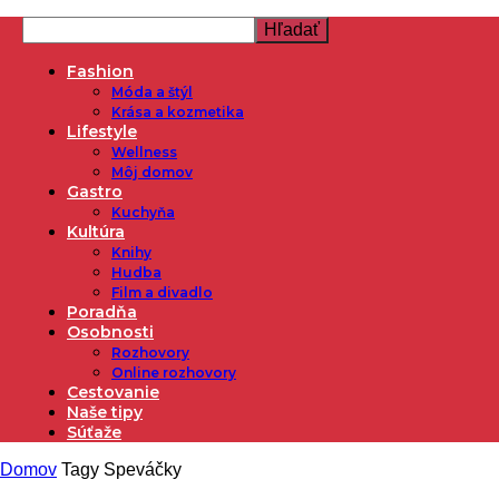
Fashion
Móda a štýl
Krása a kozmetika
Lifestyle
Wellness
Môj domov
Gastro
Kuchyňa
Kultúra
Knihy
Hudba
Film a divadlo
Poradňa
Osobnosti
Rozhovory
Online rozhovory
Cestovanie
Naše tipy
Súťaže
Domov
Tagy
Speváčky