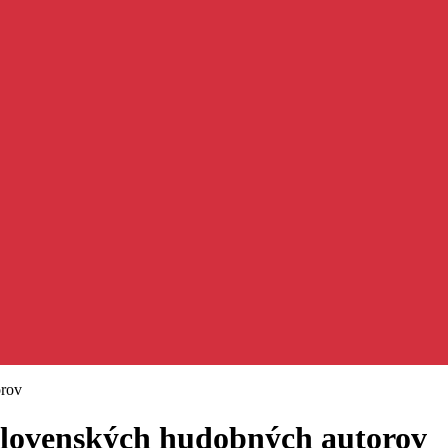
orov
 slovenských hudobných autorov