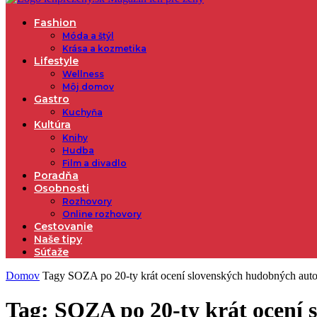
Fashion
Móda a štýl
Krása a kozmetika
Lifestyle
Wellness
Môj domov
Gastro
Kuchyňa
Kultúra
Knihy
Hudba
Film a divadlo
Poradňa
Osobnosti
Rozhovory
Online rozhovory
Cestovanie
Naše tipy
Súťaže
Domov
Tagy
SOZA po 20-ty krát ocení slovenských hudobných aut
Tag: SOZA po 20-ty krát ocení