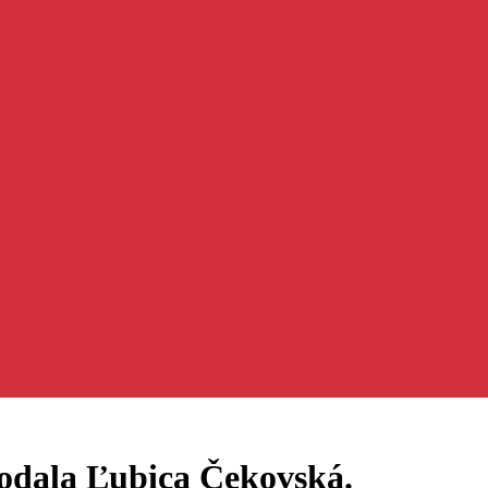
odala Ľubica Čekovská.