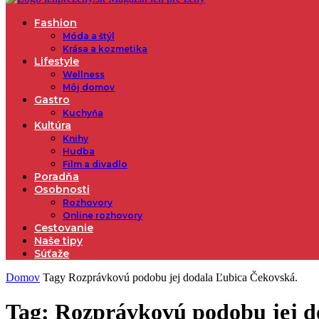
Fashion
Móda a štýl
Krása a kozmetika
Lifestyle
Wellness
Môj domov
Gastro
Kuchyňa
Kultúra
Knihy
Hudba
Film a divadlo
Poradňa
Osobnosti
Rozhovory
Online rozhovory
Cestovanie
Naše tipy
Súťaže
Domov
Tagy
Rozprávkovú podobu jej dodala Ľubica Čekovská.
Tag: Rozprávkovú podobu jej d