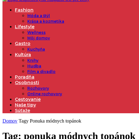
Fashion
Móda a štýl
Krása a kozmetika
Lifestyle
Wellness
Môj domov
Gastro
Kuchyňa
Kultúra
Knihy
Hudba
Film a divadlo
Poradňa
Osobnosti
Rozhovory
Online rozhovory
Cestovanie
Naše tipy
Súťaže
Domov
Tagy
Ponuka módnych topánok
Tag: ponuka módnych topánok