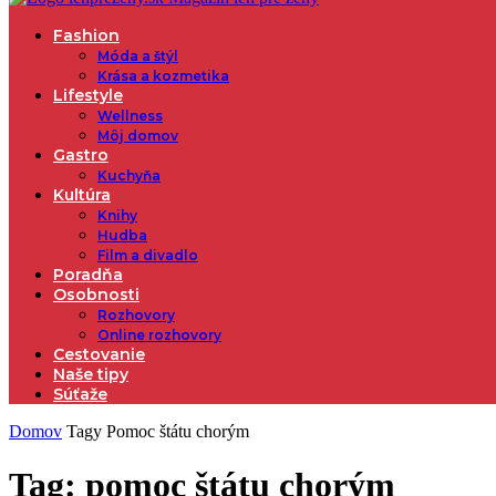
Fashion
Móda a štýl
Krása a kozmetika
Lifestyle
Wellness
Môj domov
Gastro
Kuchyňa
Kultúra
Knihy
Hudba
Film a divadlo
Poradňa
Osobnosti
Rozhovory
Online rozhovory
Cestovanie
Naše tipy
Súťaže
Domov
Tagy
Pomoc štátu chorým
Tag: pomoc štátu chorým