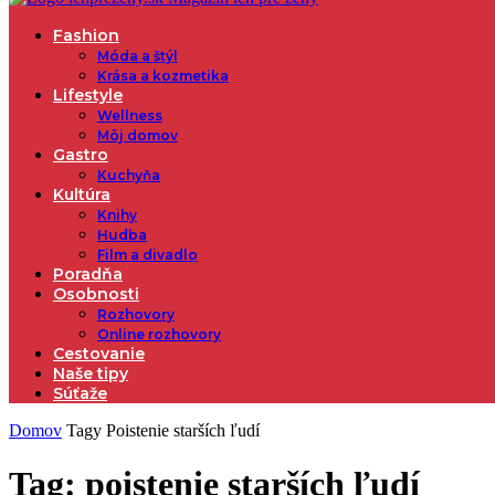
Fashion
Móda a štýl
Krása a kozmetika
Lifestyle
Wellness
Môj domov
Gastro
Kuchyňa
Kultúra
Knihy
Hudba
Film a divadlo
Poradňa
Osobnosti
Rozhovory
Online rozhovory
Cestovanie
Naše tipy
Súťaže
Domov
Tagy
Poistenie starších ľudí
Tag: poistenie starších ľudí