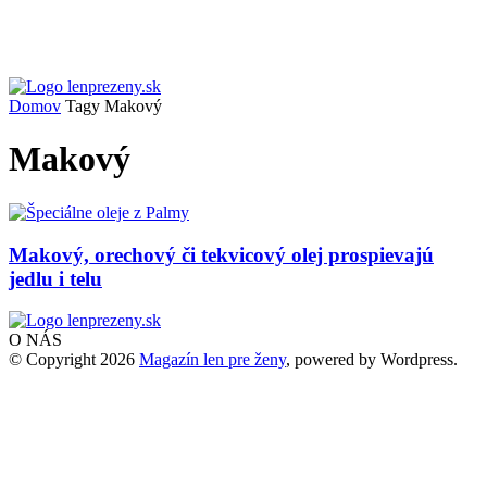
Domov
Tagy
Makový
Makový
Makový, orechový či tekvicový olej prospievajú
jedlu i telu
O NÁS
© Copyright 2026
Magazín len pre ženy
, powered by Wordpress.