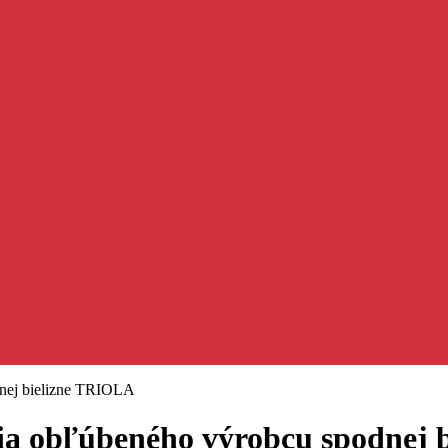
dnej bielizne TRIOLA
cia obľúbeného výrobcu spodnej