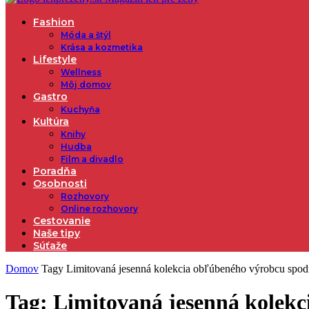
Fashion
Móda a štýl
Krása a kozmetika
Lifestyle
Wellness
Môj domov
Gastro
Kuchyňa
Kultúra
Knihy
Hudba
Film a divadlo
Poradňa
Osobnosti
Rozhovory
Online rozhovory
Cestovanie
Naše tipy
Súťaže
Domov
Tagy
Limitovaná jesenná kolekcia obľúbeného výrobcu spo
Tag: Limitovaná jesenná kolek