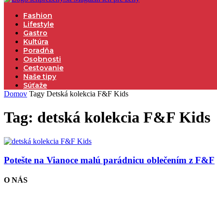
Fashion
Lifestyle
Gastro
Kultúra
Poradňa
Osobnosti
Cestovanie
Naše tipy
Súťaže
Domov
Tagy
Detská kolekcia F&F Kids
Tag: detská kolekcia F&F Kids
Potešte na Vianoce malú parádnicu oblečením z F&F
O NÁS