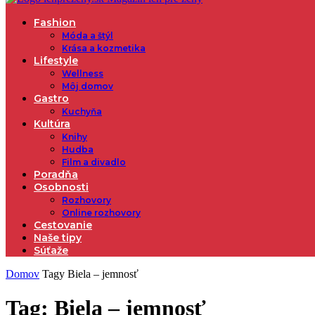
Fashion
Móda a štýl
Krása a kozmetika
Lifestyle
Wellness
Môj domov
Gastro
Kuchyňa
Kultúra
Knihy
Hudba
Film a divadlo
Poradňa
Osobnosti
Rozhovory
Online rozhovory
Cestovanie
Naše tipy
Súťaže
Domov
Tagy
Biela – jemnosť
Tag: Biela – jemnosť