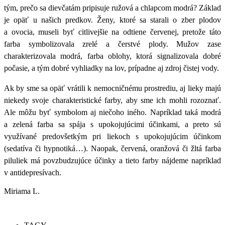
tým, prečo sa dievčatám pripisuje ružová a chlapcom modrá? Základ
je opäť u našich predkov. Ženy, ktoré sa starali o zber plodov
a ovocia, museli byť citlivejšie na odtiene červenej, pretože táto
farba symbolizovala zrelé a čerstvé plody. Mužov zase
charakterizovala modrá, farba oblohy, ktorá signalizovala dobré
počasie, a tým dobré vyhliadky na lov, prípadne aj zdroj čistej vody.
Ak by sme sa opäť vrátili k nemocničnému prostrediu, aj lieky majú
niekedy svoje charakteristické farby, aby sme ich mohli rozoznať.
Ale môžu byť symbolom aj niečoho iného. Napríklad taká modrá
a zelená farba sa spája s upokojujúcimi účinkami, a preto sú
využívané predovšetkým pri liekoch s upokojujúcim účinkom
(sedatíva či hypnotiká…). Naopak, červená, oranžová či žltá farba
piluliek má povzbudzujúce účinky a tieto farby nájdeme napríklad
v antidepresívach.
Miriama L.