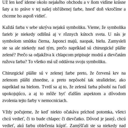
Už len keď ideme okolo nejakého obchodu a v ňom vidíme krásne
šaty a to práve v tej našej obľúbenej farbe, hneď doň vkročíme a
chceme ho aspoň vidieť.
Každá farba v sebe ukrýva nejakú symboliku. Vieme, že symbolika
farieb je niekedy odlišná aj v rôznych kútoch sveta. U nás je
symbolom smútku čierna, Japonci majú, naopak, bielu. Zamysleli
ste sa ale niekedy nad tým, prečo napríklad sú chirurgické plášte
zelené? Prečo sa odjakživa k chlapcom pripisuje modrá a dievčatám
ružova farba? To všetko má už oddávna svoju symboliku.
Chirurgické plášte sú v zelenej farbe preto, že červená krv na
zelenom plášti zhnedne, a preto nepôsobí tak strašidelne, ako
napríklad na bielom. Tvrdí sa aj to, že zelená farba pôsobí na ľudí
upokojujúco, a aj to môže byť ďalším aspektom a dôvodom
zvolenia tejto farby v nemocniciach.
Vždy počujeme, že keď niekto očakáva príchod potomka, všetci
chcú vedieť, či to bude chlapec či dievčatko. Dôvod je jasný, chcú
vedieť, akú farbu oblečenia kúpiť. Zamýšľali ste sa niekedy nad