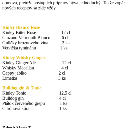
domova, pretože postup ich prípravy býva jednoduchý. Takže zopár
nových receptov sa zíde vždy.
Kinley Bianco Rose
Kinley Bitter Rose 12 cl
Cinzano Vermouth Bianco 6 cl
Guličky hroznového vína 2 ks
Vetvička tyminánu 1 ks
Kinley Whisky Ginger
Kinley Ginger Ale 12 cl
Whisky Macallan 4 cl
Cappy jablko 2 cl
Limetka 3 ks
Bulldog gin & Tonic
Kinley Tonic 12,5 cl
Bulldog gin 4 cl
Plátok červeného grepu 1 ks
Citrónová kôra 1 ks
Zdroj:
Marta T.