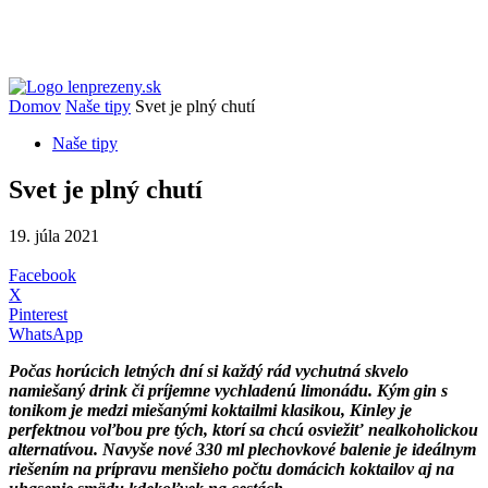
Domov
Naše tipy
Svet je plný chutí
Naše tipy
Svet je plný chutí
19. júla 2021
Facebook
X
Pinterest
WhatsApp
Počas horúcich letných dní si každý rád vychutná skvelo
namiešaný drink či príjemne vychladenú limonádu. Kým gin s
tonikom je medzi miešanými koktailmi klasikou, Kinley je
perfektnou voľbou pre tých, ktorí sa chcú osviežiť nealkoholickou
alternatívou. Navyše nové 330 ml plechovkové balenie je ideálnym
riešením na prípravu menšieho počtu domácich koktailov aj na