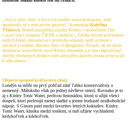
uhasenie smädu kdekoľvek na cestách.
„Svet je plný chutí, a hoci si to možno neuvedomujeme, naše
spomienky sú s nimi pevne spojené,“
komentuje
Kateřina
Třísková
, Brand manažérka značky Kinley v spoločnosti The
Coca-Cola Company ČR/SK a dodáva:
„Vďaka novým príchutiam
našich Kinley limonád sa v priebehu sekundy opäť ocitnete v
uliciach Londýna, Buenos Aires či Bangkoku. Nevadí, ak ste danú
destináciu nenavštívili, nové Kinley limonády a k nim odporúčané
návrhy miešaných drinkov vám atmosféru daného mesta prinesú až
k vám domov.“
Objavte spojené kráľovstvo chutí
Londýn sa môže na prvý pohľad zdať ľahko konzervatívny a
nemenný. Málokoho však po jednej návšteve omrzí. Rovnako je to
aj s Kinley Tonic Water, perlivou limonádou, ktorú si užijú všetci
dospelí, ktorí preferujú menej sladké a jemne horkasté nealkoholické
nápoje. S Ginom patrí medzi favoritov letných koktailov. Kinley
Tonic Water, klasiku medzi tonikmi, si radi užijete vychladenú
kedykoľvek a kdekoľvek.