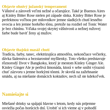
Objavte ohnivý južanský temperament
Vášnivé a zároveň veľmi nežné a očarujúce. Také je Buenos Aires
aj Kinley Bitter Rose nielen pri západe slnka. Kinley Bitter Rose je
perfektnou voľbou pre milovníkov jemne sladkých chutí lesného
ovocia a len jemne horkého tónu, pretože na rozdiel od Tonic Water
je bez chinínu. Vďaka svojej skrytej vášnivosti a nežnej ružovej
farbe bude baviť ženy aj mužov.
Objavte thajskú masáž chutí
Tradícia, farby, tanec, elektrizujúca atmosféra, nekončiace večierky,
dávka šialenstva a bezstarostné myšlienky. Toto všetko predstavuje
rôznorodý život v Bangkoku, ktorý je mestom Kinley Ginger Ale.
Kinley Ginger Ale je perlivá limonáda, ktorá v sebe snúbi výraznú
chuť zázvoru s jemne horkými tónmi. Je skvelá na zažehnanie
smädu, aj na miešanie domácich koktailov, nech už ste kdekoľvek.
Namiešajte si
Miešané drinky sa spájajú hlavne s letom, kedy nás prijemne
osviežia počas horúcich dní. Urobiť si ich vieme aj v pohodlí