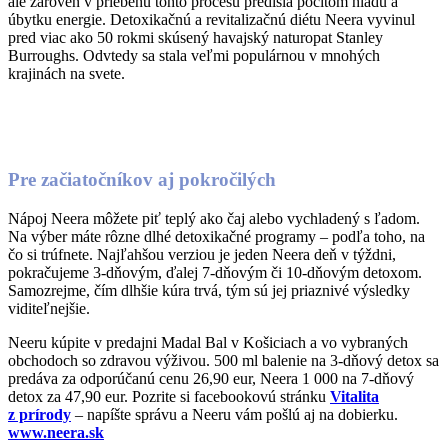
ale zároveň v priebehu tohto procesu predišla pocitom hladu a
úbytku energie. Detoxikačnú a revitalizačnú diétu Neera vyvinul
pred viac ako 50 rokmi skúsený havajský naturopat Stanley
Burroughs. Odvtedy sa stala veľmi populárnou v mnohých
krajinách na svete.
Pre začiatočníkov aj pokročilých
Nápoj Neera môžete piť teplý ako čaj alebo vychladený s ľadom.
Na výber máte rôzne dlhé detoxikačné programy – podľa toho, na
čo si trúfnete. Najľahšou verziou je jeden Neera deň v týždni,
pokračujeme 3-dňovým, ďalej 7-dňovým či 10-dňovým detoxom.
Samozrejme, čím dlhšie kúra trvá, tým sú jej priaznivé výsledky
viditeľnejšie.
Neeru kúpite v predajni Madal Bal v Košiciach a vo vybraných
obchodoch so zdravou výživou. 500 ml balenie na 3-dňový detox sa
predáva za odporúčanú cenu 26,90 eur, Neera 1 000 na 7-dňový
detox za 47,90 eur. Pozrite si facebookovú stránku
Vitalita
z prírody
– napíšte správu a Neeru vám pošlú aj na dobierku.
www.neera.sk