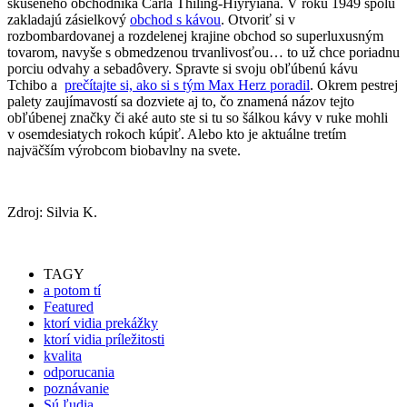
skúseného obchodníka Carla Thiling-Hiyryiana. V roku 1949 spolu
zakladajú zásielkový
obchod s kávou
. Otvoriť si v
rozbombardovanej a rozdelenej krajine obchod so superluxusným
tovarom, navyše s obmedzenou trvanlivosťou… to už chce poriadnu
porciu odvahy a sebadôvery. Spravte si svoju obľúbenú kávu
Tchibo a
prečítajte si, ako si s tým Max Herz poradil
. Okrem pestrej
palety zaujímavostí sa dozviete aj to, čo znamená názov tejto
obľúbenej značky či aké auto ste si tu so šálkou kávy v ruke mohli
v osemdesiatych rokoch kúpiť. Alebo kto je aktuálne tretím
najväčším výrobcom biobavlny na svete.
Zdroj: Silvia K.
TAGY
a potom tí
Featured
ktorí vidia prekážky
ktorí vidia príležitosti
kvalita
odporucania
poznávanie
Sú ľudia