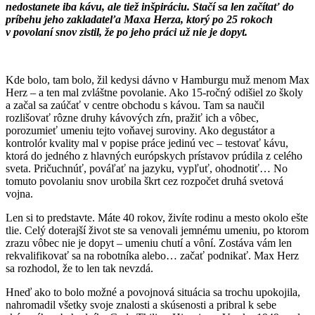
nedostanete iba kávu, ale tiež inšpiráciu. Stačí sa len začítať do
príbehu jeho zakladateľa Maxa Herza, ktorý po 25 rokoch
v povolaní snov zistil, že po jeho práci už nie je dopyt.
Kde bolo, tam bolo, žil kedysi dávno v Hamburgu muž menom Max
Herz – a ten mal zvláštne povolanie. Ako 15-ročný odišiel zo školy
a začal sa zaúčať v centre obchodu s kávou. Tam sa naučil
rozlišovať rôzne druhy kávových zŕn, pražiť ich a vôbec,
porozumieť umeniu tejto voňavej suroviny. Ako degustátor a
kontrolór kvality mal v popise práce jedinú vec – testovať kávu,
ktorá do jedného z hlavných európskych prístavov prúdila z celého
sveta. Pričuchnúť, pováľať na jazyku, vypľuť, ohodnotiť… No
tomuto povolaniu snov urobila škrt cez rozpočet druhá svetová
vojna.
Len si to predstavte. Máte 40 rokov, živíte rodinu a mesto okolo ešte
tlie. Celý doterajší život ste sa venovali jemnému umeniu, po ktorom
zrazu vôbec nie je dopyt – umeniu chutí a vôní. Zostáva vám len
rekvalifikovať sa na robotníka alebo… začať podnikať. Max Herz
sa rozhodol, že to len tak nevzdá.
Hneď ako to bolo možné a povojnová situácia sa trochu upokojila,
nahromadil všetky svoje znalosti a skúsenosti a pribral k sebe