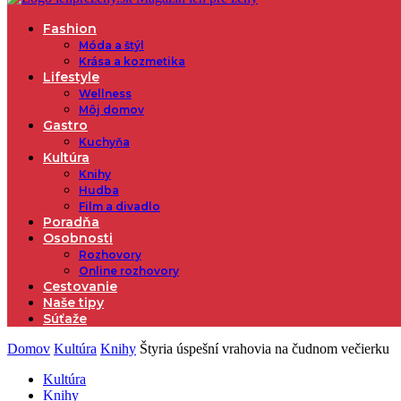
Fashion
Móda a štýl
Krása a kozmetika
Lifestyle
Wellness
Môj domov
Gastro
Kuchyňa
Kultúra
Knihy
Hudba
Film a divadlo
Poradňa
Osobnosti
Rozhovory
Online rozhovory
Cestovanie
Naše tipy
Súťaže
Domov
Kultúra
Knihy
Štyria úspešní vrahovia na čudnom večierku
Kultúra
Knihy