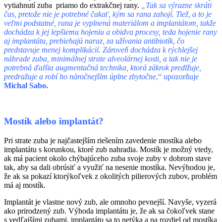
vytiahnutí zuba priamo do extrakčnej rany.
„Tak sa výrazne skráti
čas, pretože nie je potrebné čakať, kým sa rana zahojí. Tiež, a to je
veľmi podstatné, rana je vyplnená materiálom a implantátom, takže
dochádza k jej lepšiemu hojeniu a obidva procesy, teda hojenie rany
aj implantátu, prebiehajú naraz, za užívania antibiotík, čo
predstavuje menej komplikácií. Zároveň dochádza k rýchlejšej
náhrade zuba, minimálnej strate alveolárnej kosti, a tak nie je
potrebná ďalšia augmentačná technika, ktorá zákrok predlžuje,
predražuje a robí ho náročnejším úplne zbytočne
,“ upozorňuje
Michal Sabo.
Mostík alebo implantát?
Pri strate zuba je najčastejším riešením zavedenie mostíka alebo
implantátu s korunkou, ktoré zub nahradia. Mostík je možný vtedy,
ak má pacient okolo chýbajúceho zuba svoje zuby v dobrom stave
tak, aby sa dali obrúsiť a využiť na nesenie mostíka. Nevýhodou je,
že ak sa pokazí ktorýkoľvek z okolitých pilierových zubov, problém
má aj mostík.
Implantát je vlastne nový zub, ale omnoho pevnejší. Navyše, vyzerá
ako prirodzený zub. Výhoda implantátu je, že ak sa čokoľvek stane
s vedľajšími zubami, implantátu sa to netýka a na rozdiel od mostíka