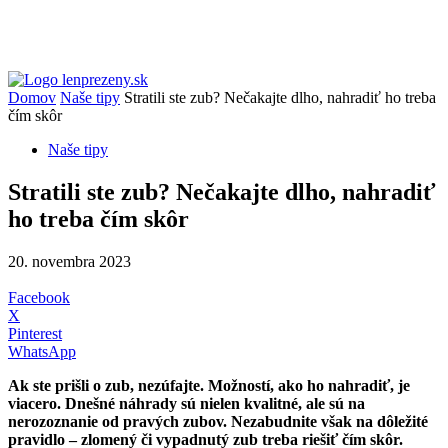
Domov
Naše tipy
Stratili ste zub? Nečakajte dlho, nahradiť ho treba
čím skôr
Naše tipy
Stratili ste zub? Nečakajte dlho, nahradiť
ho treba čím skôr
20. novembra 2023
Facebook
X
Pinterest
WhatsApp
Ak ste prišli o zub, nezúfajte. Možností, ako ho nahradiť, je
viacero. Dnešné náhrady sú nielen kvalitné, ale sú na
nerozoznanie od pravých zubov. Nezabudnite však na dôležité
pravidlo – zlomený či vypadnutý zub treba riešiť čím skôr.