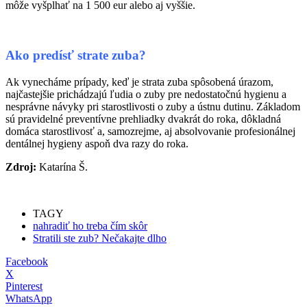
môže vyšplhať na 1 500 eur alebo aj vyššie.
Ako predísť strate zuba?
Ak vynecháme prípady, keď je strata zuba spôsobená úrazom,
najčastejšie prichádzajú ľudia o zuby pre nedostatočnú hygienu a
nesprávne návyky pri starostlivosti o zuby a ústnu dutinu. Základom
sú pravidelné preventívne prehliadky dvakrát do roka, dôkladná
domáca starostlivosť a, samozrejme, aj absolvovanie profesionálnej
dentálnej hygieny aspoň dva razy do roka.
Zdroj:
Katarína Š.
TAGY
nahradiť ho treba čím skôr
Stratili ste zub? Nečakajte dlho
Facebook
X
Pinterest
WhatsApp