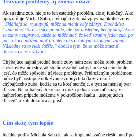
Tráviace problémy aj zmena vizáže
Ak stratíme zub, nie je to len estetický problém, ale aj funkčný. Ako
upozorňuje Michal Sabo, chýbajúci zub má vplyv na okolité zuby
.
„Skláňajú sa, vystupujú, môže sa meniť celý záhryz. Dochádza
k zmenám, ktoré sú síce pomalé, ale bez následnej liečby strojčekom
sa samy neupravia, takže sa môže stať, že keď stratím jeden zub, po
pár rokoch môžem mať problém aj s ostatnými okolitými zubmi.
Následne sa to rieši ťažšie,“
dodal s tým, že sa môže zmeniť
dokonca aj vizáž tváre.
Chýbajúce najmä predné horné zuby nám zase môžu robiť problém
s vyslovovaním slov, ak stratíme zadné zuby, horšie sa nám bude
jesť, čo môže spôsobiť tráviace problémy. Pridruženým problémom
môže byť postupné odkrývanie zubných krčkov v okolí
chýbajúceho zuba, keďže sa tu kosť stenčuje, a tým sa mení aj tvar
ďasien. Na odhalených krčkoch môžu jednak vznikať kazy, v
najhoršom prípade môžeme v pokročilom štádiu „ustupujúcich
ďasien“ o zub dokonca aj prísť.
Čím skôr, tým lepšie
Ideálne podľa Michala Saba je, ak sa implantát začne riešiť hneď po