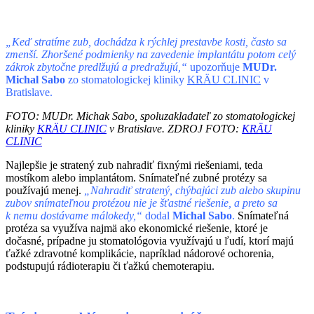
„Keď stratíme zub, dochádza k rýchlej prestavbe kosti, často sa
zmenší. Zhoršené podmienky na zavedenie implantátu potom celý
zákrok zbytočne predlžujú a predražujú,“
upozorňuje
MUDr.
Michal Sabo
zo stomatologickej kliniky
KRÄU CLINIC
v
Bratislave.
FOTO: MUDr. Michak Sabo, spoluzakladateľ
zo stomatologickej
kliniky
KRÄU CLINIC
v Bratislave. ZDROJ FOTO:
KRÄU
CLINIC
Najlepšie je stratený zub nahradiť fixnými riešeniami, teda
mostíkom alebo implantátom. Snímateľné zubné protézy sa
používajú menej.
„Nahradiť stratený, chýbajúci zub alebo skupinu
zubov snímateľnou protézou nie je šťastné riešenie, a preto sa
k nemu dostávame málokedy,“
dodal
Michal Sabo
.
Snímateľná
protéza sa využíva najmä ako ekonomické riešenie, ktoré je
dočasné, prípadne ju stomatológovia využívajú u ľudí, ktorí majú
ťažké zdravotné komplikácie, napríklad nádorové ochorenia,
podstupujú rádioterapiu či ťažkú chemoterapiu.