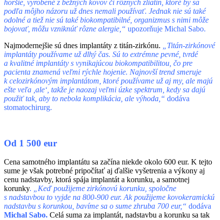
horšie, vyrobené z bežných kovov či rôznych zliatin, ktoré by sa
podľa môjho názoru už dnes nemali používať. Jednak nie sú také
odolné a tiež nie sú také biokompatibilné, organizmus s nimi môže
bojovať, môžu vzniknúť rôzne alergie,“
upozorňuje Michal Sabo.
Najmodernejšie sú dnes implantáty z titán-zirkónu.
„Titán-zirkónové
implantáty používame už dlhý čas. Sú to extrémne pevné, tvrdé
a kvalitné implantáty s vynikajúcou biokompatibilitou, čo pre
pacienta znamená veľmi rýchle hojenie. Najnovší trend smeruje
k celozirkónovým implantátom, ktoré používame už aj my, ale majú
ešte veľa ,ale‘, takže je naozaj veľmi úzke spektrum, kedy sa dajú
použiť tak, aby to nebola komplikácia, ale výhoda,“
dodáva
stomatochirurg.
Od 1 500 eur
Cena samotného implantátu sa začína niekde okolo 600 eur. K tejto
sume je však potrebné pripočítať aj ďalšie vyšetrenia a výkony aj
cenu nadstavby, ktorá spája implantát a korunku, a samotnej
korunky
.
„Keď použijeme zirkónovú korunku, spoločne
s nadstavbou to vyjde na 800-900 eur. Ak použijeme kovokeramickú
nadstavbu s korunkou, bavíme sa o sume zhruba 700 eur,“
dodáva
Michal Sabo.
Celá suma za implantát, nadstavbu a korunku sa tak