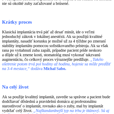
nie sú okolité zuby zaťažované a brúsené.
Krátky proces
Klasická implantácia trvá päť až desať minút, ide o veľmi
jednoduchý zákrok v lokálnej anestézii. Ak sa použijú kvalitné
implantáty, nasadiť korunku je možné už za 4 týždne po zmeraní
stability implantátu pomocou sofistikovaného prístroja. Ak sa však
rana po vytiahnutí zuba zapáli, prípadne pacient príde neskoro
a dôjde už k zmene kosti, stomatológ musí vykonať takzvanú
augmentáciu, čo celkový proces výraznejšie predlžuje.
„Takéto
ošetrenie potom trvá pol hodiny až hodinu, hojenie sa môže predĺžiť
na 3-4 mesiace,“
dodáva
Michal Sabo.
Na celý život
Ak sa použije kvalitný implantát, zavedie sa správne a pacient bude
dodržiavať dôslednú a pravidelnú domácu aj profesionálnu
starostlivosť o implantát, rovnako ako o zuby, mal by implantát
vydržať celý život.
„Najštandardnejší typ na trhu je titánový. Sú aj