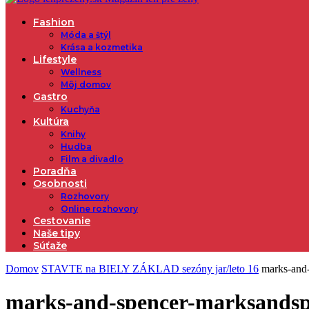
Fashion
Móda a štýl
Krása a kozmetika
Lifestyle
Wellness
Môj domov
Gastro
Kuchyňa
Kultúra
Knihy
Hudba
Film a divadlo
Poradňa
Osobnosti
Rozhovory
Online rozhovory
Cestovanie
Naše tipy
Súťaže
Domov
STAVTE na BIELY ZÁKLAD sezóny jar/leto 16
marks-and
marks-and-spencer-marksands