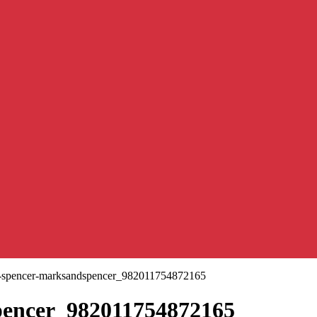
-spencer-marksandspencer_982011754872165
pencer_982011754872165