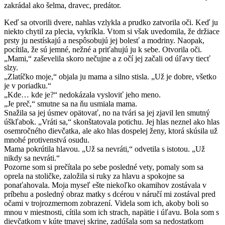
zakrádal ako šelma, dravec, predátor.
Keď sa otvorili dvere, nahlas vzlykla a prudko zatvorila oči. Keď ju
niekto chytil za plecia, vykríkla. Vtom si však uvedomila, že držiace
prsty ju nestískajú a nespôsobujú jej bolesť a modriny. Naopak,
pocítila, že sú jemné, nežné a priťahujú ju k sebe. Otvorila oči.
„Mami,“ zaševelila skoro nečujne a z očí jej začali od úľavy tiecť
slzy.
„Zlatíčko moje,“ objala ju mama a silno stisla. „Už je dobre, všetko
je v poriadku.“
„Kde… kde je?“ nedokázala vysloviť jeho meno.
„Je preč,“ smutne sa na ňu usmiala mama.
Snažila sa jej úsmev opätovať, no na tvári sa jej zjavil len smutný
úškľabok. „Vráti sa,“ skonštatovala potichu. Jej hlas neznel ako hlas
osemročného dievčatka, ale ako hlas dospelej ženy, ktorá skúsila už
mnohé protivenstvá osudu.
Mama pokrútila hlavou. „Už sa nevráti,“ odvetila s istotou. „Už
nikdy sa nevráti.“
Pozorne som si prečítala po sebe posledné vety, pomaly som sa
oprela na stoličke, založila si ruky za hlavu a spokojne sa
ponaťahovala. Moja myseľ ešte niekoľko okamihov zostávala v
príbehu a posledný obraz matky s dcérou v náručí mi zostával pred
očami v trojrozmernom zobrazení. Videla som ich, akoby boli so
mnou v miestnosti, cítila som ich strach, napätie i úľavu. Bola som s
dievčatkom v kúte tmavej skrine, zadúšala som sa nedostatkom