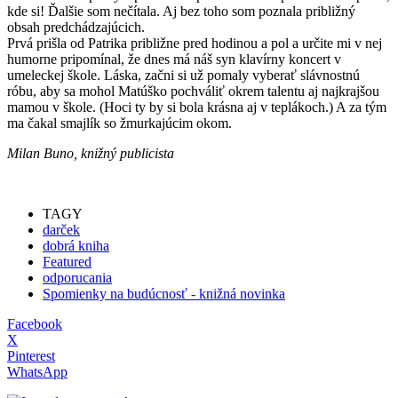
kde si! Ďalšie som nečítala. Aj bez toho som poznala približný
obsah predchádzajúcich.
Prvá prišla od Patrika približne pred hodinou a pol a určite mi v nej
humorne pripomínal, že dnes má náš syn klavírny koncert v
umeleckej škole. Láska, začni si už pomaly vyberať slávnostnú
róbu, aby sa mohol Matúško pochváliť okrem talentu aj najkrajšou
mamou v škole. (Hoci ty by si bola krásna aj v teplákoch.) A za tým
ma čakal smajlík so žmurkajúcim okom.
Milan Buno, knižný publicista
TAGY
darček
dobrá kniha
Featured
odporucania
Spomienky na budúcnosť - knižná novinka
Facebook
X
Pinterest
WhatsApp