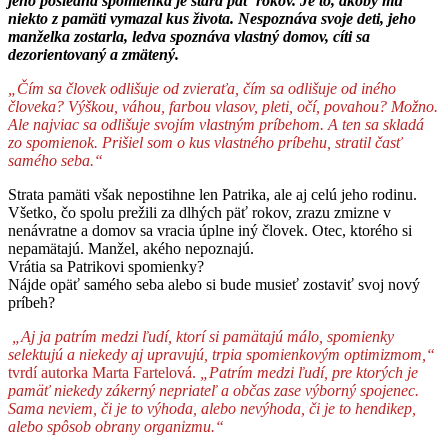
jeho posledná spomienka je stará päť rokov. Je to, akoby mu
niekto z pamäti vymazal kus života. Nespoznáva svoje deti, jeho
manželka zostarla, ledva spoznáva vlastný domov, cíti sa
dezorientovaný a zmätený.
„Čím sa človek odlišuje od zvieraťa, čím sa odlišuje od iného
človeka? Výškou, váhou, farbou vlasov, pleti, očí, povahou? Možno.
Ale najviac sa odlišuje svojím vlastným príbehom. A ten sa skladá
zo spomienok. Prišiel som o kus vlastného príbehu, stratil časť
samého seba.“
Strata pamäti však nepostihne len Patrika, ale aj celú jeho rodinu.
Všetko, čo spolu prežili za dlhých päť rokov, zrazu zmizne v
nenávratne a domov sa vracia úplne iný človek. Otec, ktorého si
nepamätajú. Manžel, akého nepoznajú.
Vrátia sa Patrikovi spomienky?
Nájde opäť samého seba alebo si bude musieť zostaviť svoj nový
príbeh?
„Aj ja patrím medzi ľudí, ktorí si pamätajú málo, spomienky
selektujú a niekedy aj upravujú, trpia spomienkovým optimizmom,“
tvrdí autorka Marta Fartelová.
„Patrím medzi ľudí, pre ktorých je
pamäť niekedy zákerný nepriateľ a občas zase výborný spojenec.
Sama neviem, či je to výhoda, alebo nevýhoda, či je to hendikep,
alebo spôsob obrany organizmu.“