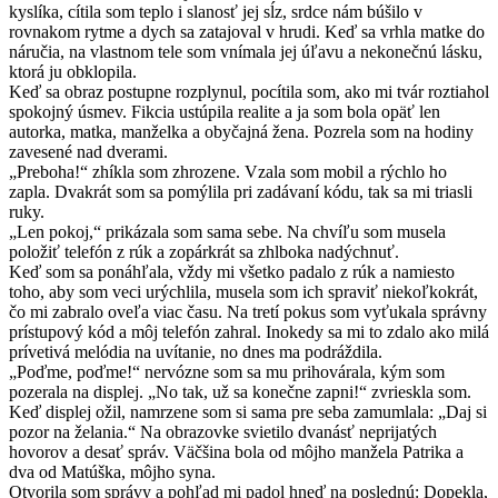
kyslíka, cítila som teplo i slanosť jej sĺz, srdce nám búšilo v
rovnakom rytme a dych sa zatajoval v hrudi. Keď sa vrhla matke do
náručia, na vlastnom tele som vnímala jej úľavu a nekonečnú lásku,
ktorá ju obklopila.
Keď sa obraz postupne rozplynul, pocítila som, ako mi tvár roztiahol
spokojný úsmev. Fikcia ustúpila realite a ja som bola opäť len
autorka, matka, manželka a obyčajná žena. Pozrela som na hodiny
zavesené nad dverami.
„Preboha!“ zhíkla som zhrozene. Vzala som mobil a rýchlo ho
zapla. Dvakrát som sa pomýlila pri zadávaní kódu, tak sa mi triasli
ruky.
„Len pokoj,“ prikázala som sama sebe. Na chvíľu som musela
položiť telefón z rúk a zopárkrát sa zhlboka nadýchnuť.
Keď som sa ponáhľala, vždy mi všetko padalo z rúk a namiesto
toho, aby som veci urýchlila, musela som ich spraviť niekoľkokrát,
čo mi zabralo oveľa viac času. Na tretí pokus som vyťukala správny
prístupový kód a môj telefón zahral. Inokedy sa mi to zdalo ako milá
prívetivá melódia na uvítanie, no dnes ma podráždila.
„Poďme, poďme!“ nervózne som sa mu prihovárala, kým som
pozerala na displej. „No tak, už sa konečne zapni!“ zvrieskla som.
Keď displej ožil, namrzene som si sama pre seba zamumlala: „Daj si
pozor na želania.“ Na obrazovke svietilo dvanásť neprijatých
hovorov a desať správ. Väčšina bola od môjho manžela Patrika a
dva od Matúška, môjho syna.
Otvorila som správy a pohľad mi padol hneď na poslednú: Dopekla,