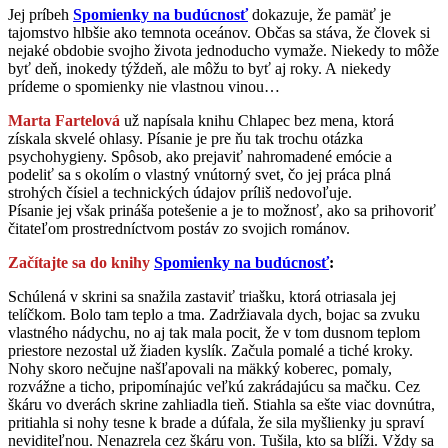
Jej príbeh
Spomienky na budúcnosť
dokazuje, že pamäť je
tajomstvo hlbšie ako temnota oceánov. Občas sa stáva, že človek si
nejaké obdobie svojho života jednoducho vymaže. Niekedy to môže
byť deň, inokedy týždeň, ale môžu to byť aj roky. A niekedy
prídeme o spomienky nie vlastnou vinou…
Marta Fartelová
už napísala knihu Chlapec bez mena, ktorá
získala skvelé ohlasy. Písanie je pre ňu tak trochu otázka
psychohygieny. Spôsob, ako prejaviť nahromadené emócie a
podeliť sa s okolím o vlastný vnútorný svet, čo jej práca plná
strohých čísiel a technických údajov príliš nedovoľuje.
Písanie jej však prináša potešenie a je to možnosť, ako sa prihovoriť
čitateľom prostredníctvom postáv zo svojich románov.
Začítajte sa do knihy
Spomienky na budúcnosť
:
Schúlená v skrini sa snažila zastaviť triašku, ktorá otriasala jej
telíčkom. Bolo tam teplo a tma. Zadržiavala dych, bojac sa zvuku
vlastného nádychu, no aj tak mala pocit, že v tom dusnom teplom
priestore nezostal už žiaden kyslík. Začula pomalé a tiché kroky.
Nohy skoro nečujne našľapovali na mäkký koberec, pomaly,
rozvážne a ticho, pripomínajúc veľkú zakrádajúcu sa mačku. Cez
škáru vo dverách skrine zahliadla tieň. Stiahla sa ešte viac dovnútra,
pritiahla si nohy tesne k brade a dúfala, že sila myšlienky ju spraví
neviditeľnou. Nenazrela cez škáru von. Tušila, kto sa blíži. Vždy sa