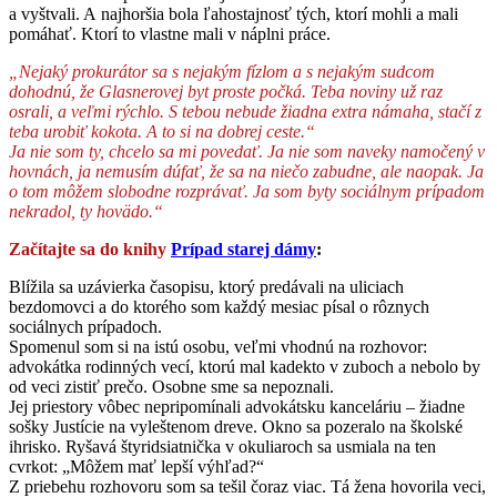
a vyštvali. A najhoršia bola ľahostajnosť tých, ktorí mohli a mali
pomáhať. Ktorí to vlastne mali v náplni práce.
„Nejaký prokurátor sa s nejakým fízlom a s nejakým sudcom
dohodnú, že Glasnerovej byt proste počká. Teba noviny už raz
osrali, a veľmi rýchlo. S tebou nebude žiadna extra námaha, stačí z
teba urobiť kokota. A to si na dobrej ceste.“
Ja nie som ty, chcelo sa mi povedať. Ja nie som naveky namočený v
hovnách, ja nemusím dúfať, že sa na niečo zabudne, ale naopak. Ja
o tom môžem slobodne rozprávať. Ja som byty sociálnym prípadom
nekradol, ty hovädo.“
Začítajte sa do knihy
Prípad starej dámy
:
Blížila sa uzávierka časopisu, ktorý predávali na uliciach
bezdomovci a do ktorého som každý mesiac písal o rôznych
sociálnych prípadoch.
Spomenul som si na istú osobu, veľmi vhodnú na rozhovor:
advokátka rodinných vecí, ktorú mal kadekto v zuboch a nebolo by
od veci zistiť prečo. Osobne sme sa nepoznali.
Jej priestory vôbec nepripomínali advokátsku kanceláriu – žiadne
sošky Justície na vyleštenom dreve. Okno sa pozeralo na školské
ihrisko. Ryšavá štyridsiatnička v okuliaroch sa usmiala na ten
cvrkot: „Môžem mať lepší výhľad?“
Z priebehu rozhovoru som sa tešil čoraz viac. Tá žena hovorila veci,