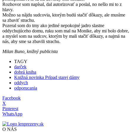
Rozhovor som napísal, dal autorizovať a poslal, no nešlo mi to z
hlavy.
Možno sa nájdu sudcovia, ktorým budú stačiť dôkazy, ale musíme
sa zbaviť strachu.
Pozeral som do tmy ako jediné nepokojné jadro slastne
oddychujúceho domu, ruku som mal na Monike, aby mi bolo dobre,
a myslel som na sudcov, ktorým by mali stačiť dôkazy, a najmä na
nás, aby sme sa zbavili strachu.
Milan Buno, knižný publicista
TAGY
darček
dobrá kniha
Knižná novinka Prípad starej dámy
oddych
odporucania
Facebook
X
Pinterest
WhatsApp
O NÁS