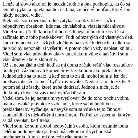
Lenže aj slovo alkohol je medzinárodné a ona pochopila, na čo sa
ten blb pýtal, a uprela naňho, na blba, zmučený pohľad, ktorý som
nikdy nechcel vidieť.
Prekladal som medzinárodné zatykače a obžaloby s ťažko
odpudivým obsahom, kde ma, chvalabohu, viazala mlčanlivosť.
Videl som aj ľudí, ktorí už dlho riešili nejakú úradnú zlovôľu a
začínalo im z toho preskakovať, ľudí odrezaných od vlastných detí,
ľudí obvinených z ťažkých zločinov na svojich deťoch, a nikto sa
tie zločiny neponáhľal vyšetriť. A potom chcú vždy napísať knihu.
Videl som viac právnikov ako v americkom vtipe a navštívil som
viac úradov ako v zlom sne.
Už si nepamätám deň, keď sa mi doma začalo vŕšiť viac rozsudkov,
úradných záznamov a komentárov k zákonom ako prekladov.
Jednoducho sa to stalo, a keď som to zistil, mohol som si len dať
predsavzatie, že to musí byť v rovnováhe. Nedarí sa mi to vždy. A
potom sú aj zásady, ktoré treba dodržať. Jednou z nich je, že
dotknutý človek si vás musí vyhľadať sám.
Vedel som, že jej nemusím vysvetľovať, že do toho trochu vidím,
mám aké-také právnické vzdelanie, ktoré sa od úradných
prekladateľov vyžaduje, a navyše som sa vďaka tejto činnosti
skamarátil aj s niekoľkými normálnymi ľuďmi zo systému, ktorým
sa dá zavolať, keď treba.
Videl som, že som stretol neobyčajnú osobu, ktorá rozumie tomu
celému podobne ako ja, hoci má celkom iné východiská
pochopenia. A to sa mi dovtedy ešte nestalo.