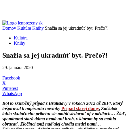
Domov
Kultúra
Knihy
Snažia sa jej ukradnúť byt. Prečo?!
Kultúra
Knihy
Snažia sa jej ukradnúť byt. Prečo?!
29. januára 2020
Facebook
X
Pinterest
WhatsApp
Bol to skutočný prípad z Bratislavy v rokoch 2012 až 2014, ktorý
inšpiroval k napísaniu novinky
Prípad starej dámy
.
Začiatok
tohto skutočného príbehu ste mohli sledovať aj v médiách… Žiaľ,
spomínaná stará dáma nemá ani hrob, v ktorom by sa mohla
obracať. Zločinci totiž naďalej chodia medzi nami…