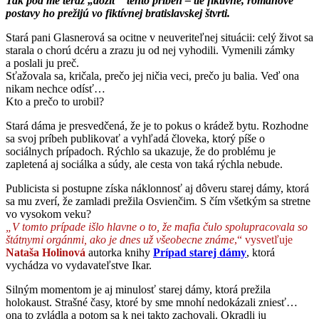
Tak poďme teraz „dožiť“ tento príbeh – tie fiktívne, románové
postavy ho prežijú vo fiktívnej bratislavskej štvrti.
Stará pani Glasnerová sa ocitne v neuveriteľnej situácii: celý život sa
starala o chorú dcéru a zrazu ju od nej vyhodili. Vymenili zámky
a poslali ju preč.
Sťažovala sa, kričala, prečo jej ničia veci, prečo ju balia. Veď ona
nikam nechce odísť…
Kto a prečo to urobil?
Stará dáma je presvedčená, že je to pokus o krádež bytu. Rozhodne
sa svoj príbeh publikovať a vyhľadá človeka, ktorý píše o
sociálnych prípadoch. Rýchlo sa ukazuje, že do problému je
zapletená aj sociálka a súdy, ale cesta von taká rýchla nebude.
Publicista si postupne získa náklonnosť aj dôveru starej dámy, ktorá
sa mu zverí, že zamladi prežila Osvienčim. S čím všetkým sa stretne
vo vysokom veku?
„V tomto prípade išlo hlavne o to, že mafia čulo spolupracovala so
štátnymi orgánmi, ako je dnes už všeobecne známe
,“ vysvetľuje
Nataša Holinová
autorka knihy
Prípad starej dámy
, ktorá
vychádza vo vydavateľstve Ikar.
Silným momentom je aj minulosť starej dámy, ktorá prežila
holokaust. Strašné časy, ktoré by sme mnohí nedokázali zniesť…
ona to zvládla a potom sa k nej takto zachovali. Okradli ju