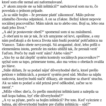
ktoré som ešte nemal ani naformulované.
„V akom zmysle ste sa báli inštitúcií?“ nadväzoval som na to, čo
povedala o jednom prípade.
„Ja sa stále bojím – že prestane platiť zákonnosť. Málo právne
zdatného človeka odpinknú. A on sa zľakne. Bežný klient nepovie
sociálnej pracovníčke: Mám nárok na to alebo ono. Bojí sa, lebo ona
riadi jeho život.“
„A aké je postavenie obetí?“ spomenul som si na znásilnenú.
„S obeťami to nie je tak, že ich umyjeme od krvi, oprášime, a ony
nám poďakujú a do konca života nám budú posielať pohľadnicu na
Vianoce. Takto obete nevyzerajú. Sú arogantné, drzé, lebo prišli o
elementárnu istotu, pretože im niekto ublížil tak, že prestali veriť
ľuďom. Prečo by mali veriť nám? Alebo vám?“
„Ako by sa dal zlepšiť systém kontroly sociálnych pracovníkov?“
spýtal som sa tupo, primerane tomu, ako ma vetou o obetiach ovalila
po hlave.
„Stále dúfam, že sa podarí nájsť dôveryhodné dieťa, ktoré prešlo
peklom v inštitúciách, a postaviť systém pred súd. Možno sa nájdu
sudcovia, ktorým budú stačiť dôkazy, ale musíme sa zbaviť strachu.
Ak sa nám to podarí a súd prizná prvé odškodné, začne sa to
meniť.“
„Môže vôbec dieťa, čo prešlo mnohými inštitúciami a nalepila sa
naň kopa bahna, byť ešte dôveryhodné?“
„A vy sa pýtate, prečo sa bojím inštitúcií? Pre toto. Keď vyleziete z
bahna, akí dôveryhodní budete pre ďalšiu inštitúciu – súd?“