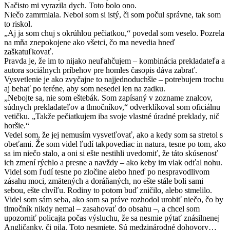
Načisto mi vyrazila dych. Toto bolo ono.
Niečo zamrmlala. Nebol som si istý, či som počul správne, tak som
to riskol.
„Aj ja som chuj s okrúhlou pečiatkou,“ povedal som veselo. Pozrela
na mňa znepokojene ako všetci, čo ma nevedia hneď
zaškatuľkovať.
Pravda je, že im to nijako neuľahčujem – kombinácia prekladateľa a
autora sociálnych príbehov pre homles časopis dáva zabrať.
Vysvetlenie je ako zvyčajne to najjednoduchšie – potrebujem trochu
aj behať po teréne, aby som nesedel len na zadku.
„Nebojte sa, nie som eštebák. Som zapísaný v zozname znalcov,
súdnych prekladateľov a tlmočníkov,“ odverklíkoval som oficiálnu
vetičku. „Takže pečiatkujem iba svoje vlastné úradné preklady, nič
horšie.“
Vedel som, že jej nemusím vysvetľovať, ako a kedy som sa stretol s
obeťami. Že som videl ľudí takpovediac in natura, tesne po tom, ako
sa im niečo stalo, a oni si ešte nestihli uvedomiť, že táto skúsenosť
ich zmení rýchlo a presne a navždy – ako keby im vlak odťal nohu.
Videl som ľudí tesne po zločine alebo hneď po nespravodlivom
zásahu moci, zmätených a doráňaných, no ešte stále boli sami
sebou, ešte chvíľu. Rodiny to potom buď zničilo, alebo stmelilo.
Videl som sám seba, ako som sa práve rozhodol urobiť niečo, čo by
tlmočník nikdy nemal – zasahovať do obsahu –, a chcel som
upozorniť policajta počas výsluchu, že sa nesmie pýtať znásilnenej
Angličanky, či pila. Toto nesmiete. Sú medzinárodné dohovory…