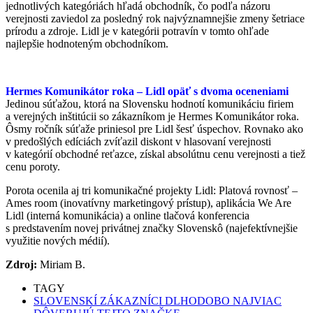
jednotlivých kategóriách hľadá obchodník, čo podľa názoru
verejnosti zaviedol za posledný rok najvýznamnejšie zmeny šetriace
prírodu a zdroje. Lidl je v kategórii potravín v tomto ohľade
najlepšie hodnoteným obchodníkom.
Hermes Komunikátor roka – Lidl opäť s dvoma oceneniami
Jedinou súťažou, ktorá na Slovensku hodnotí komunikáciu firiem
a verejných inštitúcii so zákazníkom je Hermes Komunikátor roka.
Ôsmy ročník súťaže priniesol pre Lidl šesť úspechov. Rovnako ako
v predošlých edíciách zvíťazil diskont v hlasovaní verejnosti
v kategórií obchodné reťazce, získal absolútnu cenu verejnosti a tiež
cenu poroty.
Porota ocenila aj tri komunikačné projekty Lidl: Platová rovnosť –
Ames room (inovatívny marketingový prístup), aplikácia We Are
Lidl (interná komunikácia) a online tlačová konferencia
s predstavením novej privátnej značky Slovenskô (najefektívnejšie
využitie nových médií).
Zdroj:
Miriam B.
TAGY
SLOVENSKÍ ZÁKAZNÍCI DLHODOBO NAJVIAC