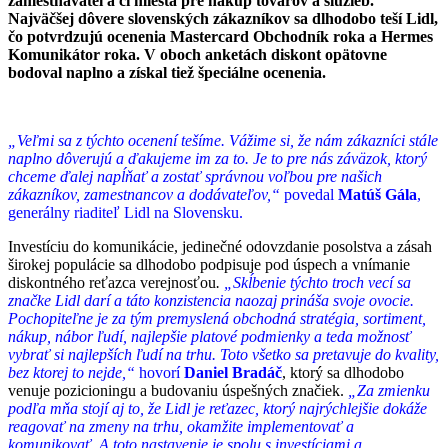
zamestnávateľa či miesta pre nákup tovarov a služieb.
Najväčšej dôvere slovenských zákazníkov sa dlhodobo teší Lidl,
čo potvrdzujú ocenenia Mastercard Obchodník roka a Hermes
Komunikátor roka. V oboch anketách diskont opätovne
bodoval naplno a získal tiež špeciálne ocenenia.
„Veľmi sa z týchto ocenení tešíme. Vážime si, že nám zákazníci stále
naplno dôverujú a ďakujeme im za to. Je to pre nás záväzok, ktorý
chceme ďalej napĺňať a zostať správnou voľbou pre našich
zákazníkov, zamestnancov a dodávateľov,“
povedal
Matúš Gála
,
generálny riaditeľ Lidl na Slovensku.
Investíciu do komunikácie, jedinečné odovzdanie posolstva a zásah
širokej populácie sa dlhodobo podpisuje pod úspech a vnímanie
diskontného reťazca verejnosťou
.
„Skĺbenie týchto troch vecí sa
značke Lidl darí a táto konzistencia naozaj prináša svoje ovocie.
Pochopiteľne je za tým premyslená obchodná stratégia, sortiment,
nákup, nábor ľudí, najlepšie platové podmienky a teda možnosť
vybrať si najlepších ľudí na trhu. Toto všetko sa pretavuje do kvality,
bez ktorej to nejde,“
hovorí
Daniel Bradáč
, ktorý sa dlhodobo
venuje pozicioningu a budovaniu úspešných značiek.
„Za zmienku
podľa mňa stojí aj to, že Lidl je reťazec, ktorý najrýchlejšie dokáže
reagovať na zmeny na trhu, okamžite implementovať a
komunikovať. A toto nastavenie je spolu s investíciami a