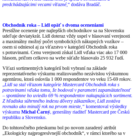
predchádzajúcimi vecami víťazné,
“ dodáva Bradáč.
Obchodník roka – Lidl opäť s dvoma oceneniami
Prestížne ocenenie pre najlepších obchodníkov sa na Slovensku
udeľuje deviatykrát. Lidl doteraz vždy uspel v hlasovaní verejnosti
a maximálny možný počet symbolických nákupných vozíkov –
osem si odniesol aj za víťazstvo v kategórií Obchodník roka
s potravinami. Cenu verejnosti získal Lidl vďaka viac ako 17 000
hlasom, pričom celkovo na webe súťaže hlasovalo 25 932 ľudí.
Víťazi sortimentných kategórií boli vybraní na základe
reprezentatívneho výskumu realizovaného nezávislou výskumnou
agentúrou, ktorá oslovila 1 000 respondentov vo veku 15-69 rokov.
„
Lidl sa stal víťazom kategórie Mastercard Obchodník roka s
potravinami vďaka tomu, že bodoval v parametri zapamätateľnosť
– spontánne ho uviedlo 69 % respondentov nakupujúcich sortiment.
Z hľadiska súhrnného indexu dôvery zákazníkov, Lidl zostáva
rovnako ako minulý rok na prvom mieste,“
komentoval výsledky
výskumu
Michal Čarný
, generálny riaditeľ Mastercard pre Českú
republiku a Slovensko.
Do tohtoročného prieskumu bol po novom zaradený atribút
„Ekologicky najprogresívnejší obchodník“, v rámci ktorého sa v