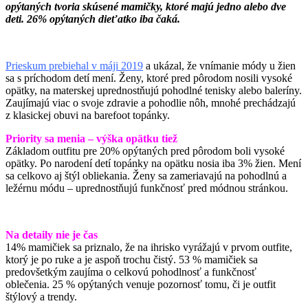
opýtaných tvoria skúsené mamičky, ktoré majú jedno alebo dve
deti. 26% opýtaných dieťatko iba čaká.
P
rieskum prebiehal v máji 2019
a ukázal, že vnímanie módy u žien
sa s príchodom detí mení. Ženy, ktoré pred pôrodom nosili vysoké
opätky, na materskej uprednostňujú pohodlné tenisky alebo baleríny.
Zaujímajú viac o svoje zdravie a pohodlie nôh, mnohé prechádzajú
z klasickej obuvi na barefoot topánky.
Priority sa menia – výška opätku tiež
Základom outfitu pre 20% opýtaných pred pôrodom boli vysoké
opätky. Po narodení detí topánky na opätku nosia iba 3% žien. Mení
sa celkovo aj štýl obliekania. Ženy sa zameriavajú na pohodlnú a
ležérnu módu – uprednostňujú funkčnosť pred módnou stránkou.
Na detaily nie je čas
14% mamičiek sa priznalo, že na ihrisko vyrážajú v prvom outfite,
ktorý je po ruke a je aspoň trochu čistý. 53 % mamičiek sa
predovšetkým zaujíma o celkovú pohodlnosť a funkčnosť
oblečenia. 25 % opýtaných venuje pozornosť tomu, či je outfit
štýlový a trendy.