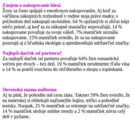
Záujem o nakupovanie klesá
Ženy sa často spájajú s emotívnym nakupovaním. Aj keď za
väčšinou nákupných rozhodnutí v rodine stoja práve matky, s
príchodom detí nakupujú racionálne. 64 % opýtaných si občas kúpi
niečo pekné, aj keď sa za nákupné maniačky nepovažujú, 14 %
nakupovanie považuje za svoju vášeň. 7% mamičiek neznáša
nakupovanie. 15% mamičiek uviedlo, že sa na nakupovanie
pozerajú aj z hľadiska ekológie a uprednostňujú udržateľné značky.
Najlepší darček od partnera?
Za najlepší darček od partnera považuje 64% žien romantickú
večeru pre dvoch – bez detí. 19 % mamičiek neodmietne fľašu vína
a 14 % sa poteší voucheru do obľúbeného e-shopu s topánkami.
Slovenská mama uniforma
Aj tu platí, že pohodlie má cenu zlata. Takmer 59% žien uviedlo, že
na materskej si obliekajú najčastejšie legíny, tričko a pohodlné
tenisky. Naopak, 25 % mamičiek sa orientuje na udržateľné značky.
14 % mamičiek sleduje módne trendy a 2 % mamičiek trávia celý
deň v pyžame.