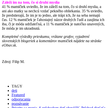
Záleží im na tom, čo si druhí myslia
41 % mamičiek uviedlo, že im záleží na tom, čo si druhí myslia, a
ani ako matky sa nechcú vzdať pekného obliekania. 35 % uviedlo,
že predstierajú, že im je to jedno, ale trápi ich, že na seba nemajú
čas. 12 % mamičiek je ľahostajný názor druhých ľudí a zaujíma ich
iba, či je móda udržateľná, a 11 % mamičiek je natoľko unavených,
že móda je im ukradnutá.
Kompletné výsledky prieskumu, vrátane grafov, vyjadrení
slovenských blogeriek a komentárov mamičiek nájdete na stránke
eObuv.sk.
Zdroj: Filip M.
TAGY
deti
Featured
odporucania
poznávanie
Priority sa menia. S príchodom detí obzvlášť. Príchod dieťaťa