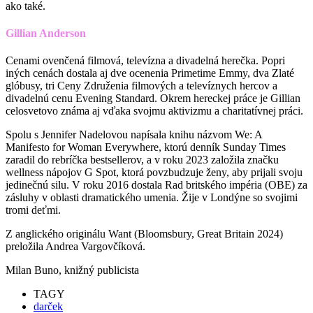
ako také.
Gillian Anderson
Cenami ovenčená filmová, televízna a divadelná herečka. Popri
iných cenách dostala aj dve ocenenia Primetime Emmy, dva Zlaté
glóbusy, tri Ceny Združenia filmových a televíznych hercov a
divadelnú cenu Evening Standard. Okrem hereckej práce je Gillian
celosvetovo známa aj vďaka svojmu aktivizmu a charitatívnej práci.
Spolu s Jennifer Nadelovou napísala knihu názvom We: A
Manifesto for Woman Everywhere, ktorú denník Sunday Times
zaradil do rebríčka bestsellerov, a v roku 2023 založila značku
wellness nápojov G Spot, ktorá povzbudzuje ženy, aby prijali svoju
jedinečnú silu. V roku 2016 dostala Rad britského impéria (OBE) za
zásluhy v oblasti dramatického umenia. Žije v Londýne so svojimi
tromi deťmi.
Z anglického originálu Want (Bloomsbury, Great Britain 2024)
preložila Andrea Vargovčíková.
Milan Buno, knižný publicista
TAGY
darček