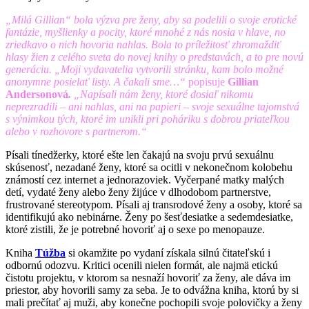
„Milá Gillian“ bola výzva pre ženy, aby sa podelili o svoje erotické
fantázie, myšlienky a pocity, ktoré mnohé z nás nosia v hlave, no
zriedkavo o nich hovoria nahlas. Bola to príležitosť zhromaždiť
hlasy žien z celého sveta do novej knihy o predstavách, a to pre novú
generáciu. „Moji vydavatelia vytvorili stránku, kam bolo možné
anonymne posielať listy. A čakali sme…“
popisuje
Gillian
Andersonová
.
„Napísali nám ženy, ktoré dosiaľ nikomu
neprezradili – ani nahlas, ani na papieri – svoje sexuálne tajomstvá
s výnimkou tých, ktoré im unikli pri poháriku s dobrou priateľkou
alebo v rozhovore s partnerom.“
Písali tínedžerky, ktoré ešte len čakajú na svoju prvú sexuálnu
skúsenosť, nezadané ženy, ktoré sa ocitli v nekonečnom kolobehu
známostí cez internet a jednorazoviek. Vyčerpané matky malých
detí, vydaté ženy alebo ženy žijúce v dlhodobom partnerstve,
frustrované stereotypom. Písali aj transrodové ženy a osoby, ktoré sa
identifikujú ako nebinárne. Ženy po šesťdesiatke a sedemdesiatke,
ktoré zistili, že je potrebné hovoriť aj o sexe po menopauze.
Kniha
Túžba
si okamžite po vydaní získala silnú čitateľskú i
odbornú odozvu. Kritici ocenili nielen formát, ale najmä etickú
čistotu projektu, v ktorom sa nesnaží hovoriť za ženy, ale dáva im
priestor, aby hovorili samy za seba. Je to odvážna kniha, ktorú by si
mali prečítať aj muži, aby konečne pochopili svoje polovičky a ženy