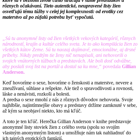
ktoré sa v bežnom živote často strácajú v šume predsudkov a
rôznych očakávaní. Tieto autentické, neupravené listy žien
osvetľujú tému túžby v celej jej komplexnosti: od erotiky cez
materstvo až po zúfalú potrebu byť vypočutá.
„Sú tu anonymné listy od žien všetkých vekových kategórií, rôznych
národností, krajín a kultúr celého sveta. Je to ako kompilácia žien zo
všetkých kútov Zeme. Sú tu naozaj dojímavé, emocionálne, aj drsné
príbehy. Nikdy predtým tie ženy nič nenapísali, ani nehovorili o
svojich vnútorných túžbach a predstavách. Ale boli dosť odvážne,
aby poslali svoj list na portál a dostal sa ku mne,“
povedala
Gillian
Anderson.
Keď hovoríme o sexe, hovoríme o ženskosti a materstve, nevere a
zneužívaní, súhlase a rešpekte. Ale tiež o spravodlivosti a rovnosti,
láske a nenávisti, rozkoši a bolesti.
A predsa o sexe mnohí z nás z rôznych dôvodov nehovoria. Svoje
najhlbšie, najintímnejšie obavy a predstavy držíme zamknuté v sebe,
až kým sa neobjaví niekto, kto má kľúč.
A toto je ten kľúč. Herečka Gillian Anderson v knihe predstavuje
anonymné listy stoviek žien z celého sveta (spolu so svojím
vlastným anonymným listom) a umožňuje nám tak nahliadnuť do
ich tajných erotických fantázií.