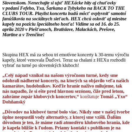
Slovenskom. Nenechajte si ujsť HEXácke hity aj chuťovky
v podaní Fefeho, Yxa, Šarkana a Tybykeho na BACK TO THE
CLUBS TOUR. Playlist koncertu budú môcť ovplyvniť samotní
fanúšikovia na sociálnych sieťach. HEX
chcú osloviť aj miestne
kapely na pozíciu špeciálneho hosťa!
Vidíme sa od 16. do 25.
apríla 2020 v Piešťanoch, Bratislave, Malackách, Prešove,
Martine a v Trenčíne!
Skupina HEX má za sebou tri emotívne koncerty k 30-temu výročiu
kapely, ktoré venovala Ďuďovi. Teraz sa chalani z HEXu rozhodli
vybrať na turné po slovenských kluboch!
„Celý nápad vznikol na našom výročnom turné, kedy sme
odohrali nádherné koncerty, na ktorých sa objavilo veľa našich
kamarátov, hudobníkov. Keďže hranie naživo milujeme, tak
nás napadlo, že si ešte pred hlavnou sezónou, čiže pred letom,
zahráme zopár klubových koncertov,“
konštatuje
Tomáš „Yxo“
Dohňanský
„Dôvodov na klubové turné bolo viac. Nikdy sme v našej tvorbe
úplne neopustili vody alternatívy, z ktorej sme vzišli. Ďalším
dôvodom je ten, že máme radi atmosféru klubového hrania, kde
je kapela bližšie k ľudom. Priamy kontakt s publikom je na