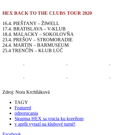
HEX BACK TO THE CLUBS TOUR 2020
16.4. PIEŠTANY – ŽIWELL
17.4. BRATISLAVA – V-KLUB
18.4. MALACKY – SOKOLOVŇA
23.4. PREŠOV – STROMORADIE
24.4. MARTIN – BARMUSEUM
25.4 TRENČÍN – KLUB LÚČ
Zdroj: Nora Krchňáková
TAGY
Featured
odporucania
Skupina HEX sa vracia ku koreňom
v apríli vyrazí na klubové turné!
Facebook