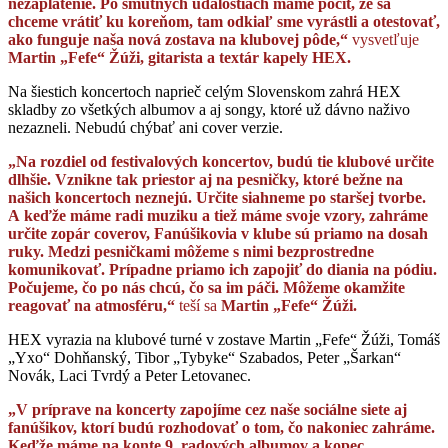
nezaplatenie. Po smutných udalostiach máme pocit, že sa
chceme vrátiť ku koreňom, tam odkiaľ sme vyrástli a otestovať,
ako funguje naša nová zostava na klubovej pôde,“
vysvetľuje
Martin „Fefe“ Žúži, gitarista a textár kapely HEX.
Na šiestich koncertoch naprieč celým Slovenskom zahrá HEX
skladby zo všetkých albumov a aj songy, ktoré už dávno naživo
nezazneli. Nebudú chýbať ani cover verzie.
„Na rozdiel od festivalových koncertov, budú tie klubové určite
dlhšie. Vznikne tak priestor aj na pesničky, ktoré bežne na
našich koncertoch neznejú. Určite siahneme po staršej tvorbe.
A keďže máme radi muziku a tiež máme svoje vzory, zahráme
určite zopár coverov, Fanúšikovia v klube sú priamo na dosah
ruky. Medzi pesničkami môžeme s nimi bezprostredne
komunikovať. Prípadne priamo ich zapojiť do diania na pódiu.
Počujeme, čo po nás chcú, čo sa im páči. Môžeme okamžite
reagovať na atmosféru,“
teší sa
Martin „Fefe“ Žúži.
HEX vyrazia na klubové turné v zostave Martin „Fefe“ Žúži, Tomáš
„Yxo“ Dohňanský, Tibor „Tybyke“ Szabados, Peter „Šarkan“
Novák, Laci Tvrdý a Peter Letovanec.
„V príprave na koncerty zapojíme cez naše sociálne siete aj
fanúšikov, ktorí budú rozhodovať o tom, čo nakoniec zahráme.
Keďže máme na konte 9 radových albumov a kopec