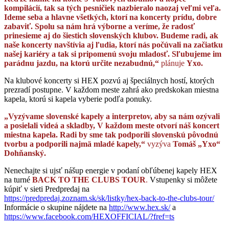
kompilácií, tak sa tých pesničiek nazbieralo naozaj veľmi veľa.
Ideme seba a hlavne všetkých, ktorí na koncerty prídu, dobre
zabaviť. Spolu sa nám hrá výborne a veríme, že radosť
prinesieme aj do šiestich slovenských klubov.
Budeme radi, ak
naše koncerty navštívia aj ľudia, ktorí nás počúvali na začiatku
našej kariéry a tak si pripomenú svoju mladosť. Sľubujeme im
parádnu jazdu, na ktorú určite nezabudnú,
“
plánuje
Yxo.
Na klubové koncerty si HEX pozvú aj špeciálnych hostí, ktorých
prezradí postupne. V každom meste zahrá ako predskokan miestna
kapela, ktorú si kapela vyberie podľa ponuky.
„Vyzývame slovenské kapely a interpretov, aby sa nám ozývali
a posielali videá a skladby, V každom meste otvorí náš koncert
miestna kapela. Radi by sme tak podporili slovenskú pôvodnú
tvorbu a podporili najmä mladé kapely,“
vyzýva
Tomáš „Yxo“
Dohňanský.
Nenechajte si ujsť nášup energie v podaní obľúbenej kapely HEX
na turné
BACK TO THE CLUBS TOUR
.
Vstupenky si môžete
kúpiť v sieti Predpredaj na
https://predpredaj.zoznam.sk/sk/listky/hex-back-to-the-clubs-tour/
Informácie o skupine nájdete na
http://www.hex.sk/
a
https://www.facebook.com/HEXOFFICIAL/?fref=ts