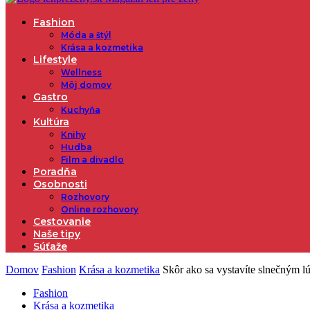
Fashion
Móda a štýl
Krása a kozmetika
Lifestyle
Wellness
Môj domov
Gastro
Kuchyňa
Kultúra
Knihy
Hudba
Film a divadlo
Poradňa
Osobnosti
Rozhovory
Online rozhovory
Cestovanie
Naše tipy
Súťaže
Domov
Fashion
Krása a kozmetika
Skôr ako sa vystavíte slnečným l
Fashion
Krása a kozmetika