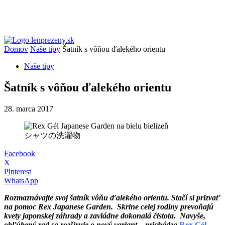
Domov
Naše tipy
Šatník s vôňou ďalekého orientu
Naše tipy
Šatník s vôňou ďalekého orientu
28. marca 2017
シャツの洗濯物
Facebook
X
Pinterest
WhatsApp
Rozmaznávajte svoj šatník vôňu ďalekého orientu. Stačí si prizvať
na pomoc Rex Japanese Garden. Skrine celej rodiny prevoňajú
kvety japonskej záhrady a zavládne dokonalá čistota. Navyše,
obľúbený rad sa rozširuje o nový variant – prichádza
Rex Gél