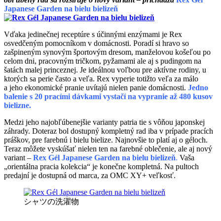
Japanese Garden na bielu bielizeň
Vďaka jedinečnej receptúre s účinnými enzýmami je Rex
osvedčeným pomocníkom v domácnosti. Poradí si hravo so
zašpineným synovým športovým dresom, manželovou košeľou po
celom dni, pracovným tričkom, pyžamami ale aj s pudingom na
šatách malej princeznej. Je ideálnou voľbou pre aktívne rodiny, u
ktorých sa perie často a veľa. Rex vyperie totižto veľa za málo
a jeho ekonomické pranie uvítajú nielen panie domácnosti.
Jedno
balenie s 20 pracími dávkami vystačí na vypranie až 480 kusov
bielizne.
Medzi jeho najobľúbenejšie varianty patria tie s vôňou japonskej
záhrady. Doteraz bol dostupný kompletný rad iba v prípade pracích
práškov, pre farebnú i bielu bielize. Najnovšie to platí aj o géloch.
Teraz môžete vyskúšať nielen ten na farebné oblečenie, ale aj nový
variant –
Rex Gél Japanese Garden na bielu bielizeň
.
Vaša
„orientálna pracia kolekcia“ je konečne kompletná. Na pultoch
predajní je dostupná od marca, za OMC XY+ veľkosť.
シャツの洗濯物