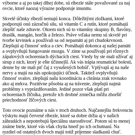
výborne a aj po takej dlhej dobe, sú ríbezle stále považované za naj
ovcie, ktoré naozaj výrazne podporuje imunitu.
Skvelé účinky ríbezlí nemajú konca. Dôležitými zložkami, ktoré
podporujú onú zázračnú silu, sú vitamín C a rutín, ktoré pomáhajú
zlepšiť naše zdravie. Okrem nich sú to vitamíny skupiny B, flavóny,
draslík, mangán, horčík a železo. Práve vďaka nemu sú skvelé pri
tvorbe krviniek a používali sa od nepamäti aj pri chudokrvnosti.
Zlepšujú aj činnosť srdca a ciev. Pomáhajú dokonca aj našej pamäti
a ovplyvňujú fungovanie mozgu. V zime sa používajú pri rôznych
zápalových ochoreniach dýchacích ciest. Vtedy by ste mali užívať aj
sirup z nich, ktorý je ešte účinnejší. Ak vás trápia reumatické bolesti,
denne by ste mali piť čaj z vysušených bobúľ. Vplývajú aj na naše
nervy a majú na nás upokojujúci účinok. Taktiež ovplyvňujú
činnosť svalov, zlepšujú našu koordináciu a chránia zrak rovnako
ako aj mrkva. Pozitívne pôsobia aj na trávenie, zlepšujú najmä
problémy s vyprázdňovaním. Jediné pozor však platí pri
ochoreniach žlčníka, pretože ich drobné zrniečka môžu zhoršiť
priechodnosť žlčových ciest.
Toto ovocie poznáme u nás v troch druhoch. Najčastejšiu frekvenciu
výskytu majú červené ríbezle, ktoré sa dobre držia aj v našich
záhradách a nepotrebujú špeciálnu starostlivosť. Potom sú to menej
známe biele, ktoré vás však chytia hneď po ich ochutnaní. Na
rozdiel od ostatných dvoch majú totiž príjemne sladkastú chuť.