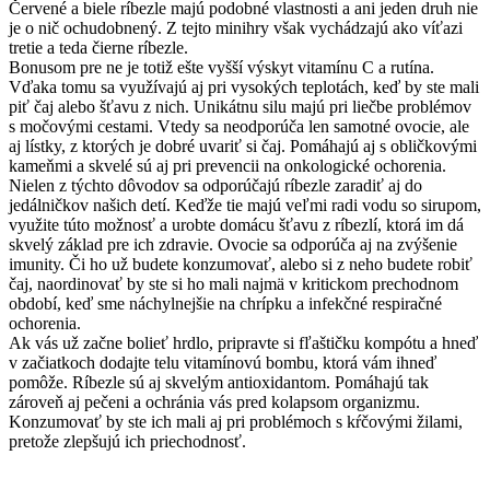
Červené a biele ríbezle majú podobné vlastnosti a ani jeden druh nie
je o nič ochudobnený. Z tejto minihry však vychádzajú ako víťazi
tretie a teda čierne ríbezle.
Bonusom pre ne je totiž ešte vyšší výskyt vitamínu C a rutína.
Vďaka tomu sa využívajú aj pri vysokých teplotách, keď by ste mali
piť čaj alebo šťavu z nich. Unikátnu silu majú pri liečbe problémov
s močovými cestami. Vtedy sa neodporúča len samotné ovocie, ale
aj lístky, z ktorých je dobré uvariť si čaj. Pomáhajú aj s obličkovými
kameňmi a skvelé sú aj pri prevencii na onkologické ochorenia.
Nielen z týchto dôvodov sa odporúčajú ríbezle zaradiť aj do
jedálničkov našich detí. Keďže tie majú veľmi radi vodu so sirupom,
využite túto možnosť a urobte domácu šťavu z ríbezlí, ktorá im dá
skvelý základ pre ich zdravie. Ovocie sa odporúča aj na zvýšenie
imunity. Či ho už budete konzumovať, alebo si z neho budete robiť
čaj, naordinovať by ste si ho mali najmä v kritickom prechodnom
období, keď sme náchylnejšie na chrípku a infekčné respiračné
ochorenia.
Ak vás už začne bolieť hrdlo, pripravte si fľaštičku kompótu a hneď
v začiatkoch dodajte telu vitamínovú bombu, ktorá vám ihneď
pomôže. Ríbezle sú aj skvelým antioxidantom. Pomáhajú tak
zároveň aj pečeni a ochránia vás pred kolapsom organizmu.
Konzumovať by ste ich mali aj pri problémoch s kŕčovými žilami,
pretože zlepšujú ich priechodnosť.