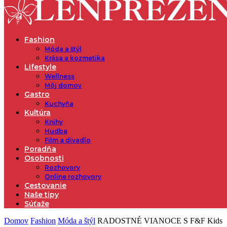
Fashion
Móda a štýl
Krása a kozmetika
Lifestyle
Wellness
Môj domov
Gastro
Kuchyňa
Kultúra
Knihy
Hudba
Film a divadlo
Poradňa
Osobnosti
Rozhovory
Online rozhovory
Cestovanie
Naše tipy
Súťaže
Domov
Fashion
Móda a štýl
RADOSTNÉ VIANOCE S F&F Kids