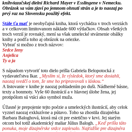
kníhviazačskej dielni Richard Mayer v Esslingene v Nemecku.
Obrázok sa vám zjaví po jemnom ohnutí strán a je to naozaj po
prvý raz na Slovensku použitý efekt.
Stále ťa mať
je neobyčajná kniha, ktorá vychádza v troch verziách
a v celkovom limitovanom náklade 600 výtlačkov. Obsah všetkých
troch verzií je rovnaký, mení sa však umelecké stvárnenie obálky
knihy a podľa toho aj obrázok na oriezke.
Vybrať si možno z troch názvov:
Srdce ženy
Anjelica
Ty a ja
S nápadom vytvoriť toto dielo prišla Gabriela Belopotocká z
vydavateľstva Ikar.
„Myslím si, že výsledok, ktorý sme dosiahli,
naozaj svedčí o tom, že sme ho pripravovali s láskou.“
A listovanie v knihe je naozaj pohladením po duši. Nádherné básne,
texty a bonmoty. Vyše 60 ilustrácií a v hlavnej úlohe žena, jej
protipólom sú vtáci ako symbol muža.
Úžasné je prepojenie tejto poézie a umeleckých ilustrácií, aby celok
vyznel naozaj exkluzívne a pútavo. Toho sa zhostila dizajnérka
Barbara Baloghová, ktorá má cit pre estetično v krvi. Jej starým
otcom bol totiž akademický maliar Július Balogh.
„Keď prišla táto
ponuka, moje dizajnérske srdce zaplesalo. Najťažšie pre dizajnéra