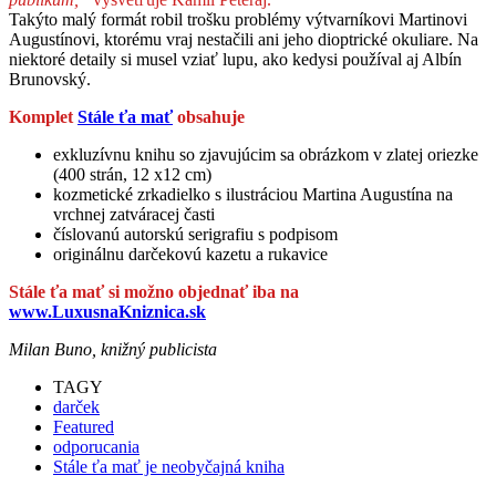
Takýto malý formát robil trošku problémy výtvarníkovi Martinovi
Augustínovi, ktorému vraj nestačili ani jeho dioptrické okuliare. Na
niektoré detaily si musel vziať lupu, ako kedysi používal aj Albín
Brunovský.
Komplet
Stále ťa mať
obsahuje
exkluzívnu knihu so zjavujúcim sa obrázkom v zlatej oriezke
(400 strán, 12 x12 cm)
kozmetické zrkadielko s ilustráciou Martina Augustína na
vrchnej zatváracej časti
číslovanú autorskú serigrafiu s podpisom
originálnu darčekovú kazetu a rukavice
Stále ťa mať si možno objednať iba na
www.LuxusnaKniznica.sk
Milan Buno, knižný publicista
TAGY
darček
Featured
odporucania
Stále ťa mať je neobyčajná kniha