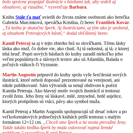
bolo správne pospájať ilustrácie s básňami tak, aby sedeli aj
obsahovo, aj vizuálne,“
vysvetľuje
Barbara
.
Knihu
Stále ťa mať
uviedli do života známe osobnosti ako herečka
Gabriela Marcinková, speváčka Kristína, či herec
František Kovár
.
„Tá kniha je skutočne šperk. Aj ilustráciami, aj tým ako je urobená,
aj obsahom Peterajových básní,“
dodal obľúbený herec.
Kamil Peteraj
sa aj v tejto zbierke hrá so slovíčkami. Tému lásky
láska ako muž, čo dobre vie, ako chutí. Aj tá radostná, aj tá, z ktorej
trhá hruď. Popri nových básňach do knihy zaradil niekoľko jeho
veľmi populárnych a slávnych textov ako sú Atlantída, Balada o
poľných vtákoch či Vyznanie.
Martin Augustín
pripravil do knihy spolu vyše šesťdesiat nových
ilustrácií, ktoré neboli doposiaľ prezentované na verejnosti, ani
nikde publikované. Sám výtvarník sa netají obdivom k poézii
Kamila Peteraja. Ako hlavný motív svojich ilustrácií si tentoraz
zvolil ženu. Jeho ženy sú láskavé, milé, zmyselné, hrdé anjelice,
ktorých protipólom sú vtáci, pávy ako symbol muža.
Kamil Peteraj a Martin Augustín spolupracujú už desať rokov a po
veľkoformátových jedinečných knihách prišli tentoraz s malým
formátom 12×12 cm.
„Chceli sme šperk a tie nosia prevažne ženy.
Takže takáto knižka-šperk by mala oslovovať najmä ženské
publikum,“
vysvetľuje Kamil Peteraj.