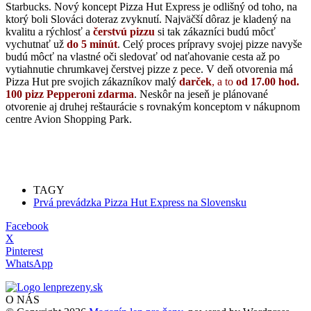
Starbucks. Nový koncept Pizza Hut Express je odlišný od toho, na
ktorý boli Slováci doteraz zvyknutí. Najväčší dôraz je kladený na
kvalitu a rýchlosť a
čerstvú pizzu
si tak zákazníci budú môcť
vychutnať už
do 5 minút
. Celý proces prípravy svojej pizze navyše
budú môcť na vlastné oči sledovať od naťahovanie cesta až po
vytiahnutie chrumkavej čerstvej pizze z pece. V deň otvorenia má
Pizza Hut pre svojich zákazníkov malý
darček
, a to
od 17.00 hod.
100 pizz Pepperoni zdarma
. Neskôr na jeseň je plánované
otvorenie aj druhej reštaurácie s rovnakým konceptom v nákupnom
centre Avion Shopping Park.
TAGY
Prvá prevádzka Pizza Hut Express na Slovensku
Facebook
X
Pinterest
WhatsApp
O NÁS