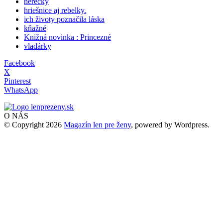
herečky
hriešnice aj rebelky.
ich životy poznačila láska
kňažné
Knižná novinka : Princezné
vladárky
Facebook
X
Pinterest
WhatsApp
O NÁS
© Copyright 2026
Magazín len pre ženy
, powered by Wordpress.