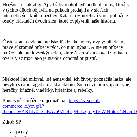
Hriešne aristokratky. Aj taký by mohol byť podtitul knihy, ktorá sa
v týchto dňoch objavila na pultoch predajní a v sieťach
internetových kníhkupectiev. Katarína Hanzelová v nej približuje
osudy tridsiatich dvoch žien, ktoré ovplyvnili našu históriu.
Často si ani nevieme predstaviť, do akej miery ovplyvnili dejiny
práve súkromné príbehy tých, čo nimi hýbali. A nielen príbehy
mužov, ale predovšetkým žien, ktoré často sústreďovali v rukách
oveľa viac moci ako je história ochotná pripustiť.
Niektoré ľud miloval, iné nenávidel, ich životy poznačila láska, ale
nevyhli sa ani tragédiám a škandálom. Sú medzi nimi vojvodkyne,
herečky, kňažné, vladárky, hriešnice aj rebelky.
Princezné si môžete objednať na :
https://cz.social-
commerce.io/ycvgf1?
fbclid=IwAR1dv0hXnEAvo97P5bJgH1LzjrrcyTEWiNnlm_5N2q
Zdroj: SP
TAGY