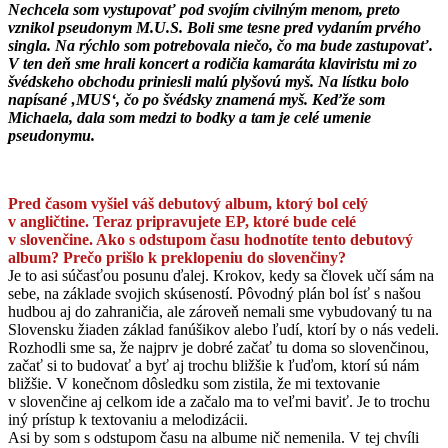
Nechcela som vystupovať pod svojím civilným menom, preto
vznikol pseudonym M.U.S. Boli sme tesne pred vydaním prvého
singla. Na rýchlo som potrebovala niečo, čo ma bude zastupovať.
V ten deň sme hrali koncert a rodičia kamaráta klaviristu mi zo
švédskeho obchodu priniesli malú plyšovú myš. Na lístku bolo
napísané ‚MUS‘, čo po švédsky znamená myš. Keďže som
Michaela, dala som medzi to bodky a tam je celé umenie
pseudonymu.
Pred časom vyšiel váš debutový album, ktorý bol celý
v angličtine. Teraz pripravujete EP, ktoré bude celé
v slovenčine. Ako s odstupom času hodnotíte tento debutový
album? Prečo prišlo k preklopeniu do slovenčiny?
Je to asi súčasťou posunu ďalej. Krokov, kedy sa človek učí sám na
sebe, na základe svojich skúseností. Pôvodný plán bol ísť s našou
hudbou aj do zahraničia, ale zároveň nemali sme vybudovaný tu na
Slovensku žiaden základ fanúšikov alebo ľudí, ktorí by o nás vedeli.
Rozhodli sme sa, že najprv je dobré začať tu doma so slovenčinou,
začať si to budovať a byť aj trochu bližšie k ľuďom, ktorí sú nám
bližšie. V konečnom dôsledku som zistila, že mi textovanie
v slovenčine aj celkom ide a začalo ma to veľmi baviť. Je to trochu
iný prístup k textovaniu a melodizácii.
Asi by som s odstupom času na albume nič nemenila. V tej chvíli