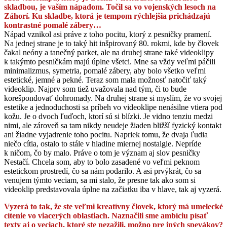
skladbou, je vaším nápadom. Točil sa vo vojenských lesoch na
Záhorí. Ku skladbe, ktorá je tempom rýchlejšia prichádzajú
kontrastné pomalé zábery…
Nápad vznikol asi práve z toho pocitu, ktorý z pesničky pramení.
Na jednej strane je to taký hit inšpirovaný 80. rokmi, kde by človek
čakal neóny a tanečný parket, ale na druhej strane také videoklipy
k takýmto pesničkám majú úplne všetci. Mne sa vždy veľmi páčili
minimalizmus, symetria, pomalé zábery, aby bolo všetko veľmi
estetické, jemné a pekné. Teraz som mala možnosť natočiť taký
videoklip. Najprv som tiež uvažovala nad tým, či to bude
korešpondovať dohromady. Na druhej strane si myslím, že vo svojej
estetike a jednoduchosti sa príbeh vo videoklipe nenásilne vtiera pod
kožu. Je o dvoch ľuďoch, ktorí sú si blízki. Je vidno tenziu medzi
nimi, ale zároveň sa tam nikdy neudeje žiaden bližší fyzický kontakt
ani žiadne vyjadrenie toho pocitu. Napriek tomu, že dvaja ľudia
niečo cítia, ostalo to stále v hladine miernej nostalgie. Nepríde
k ničom, čo by malo. Práve o tom je význam aj slov pesničky
Nestačí. Chcela som, aby to bolo zasadené vo veľmi peknom
estetickom prostredí, čo sa nám podarilo. A asi prvýkrát, čo sa
venujem týmto veciam, sa mi stalo, že presne tak ako som si
videoklip predstavovala úplne na začiatku iba v hlave, tak aj vyzerá.
Vyzerá to tak, že ste veľmi kreatívny človek, ktorý má umelecké
cítenie vo viacerých oblastiach. Naznačili sme ambíciu písať
texty aj o veciach, ktoré ste nezažili, možno pre iných spevákov?