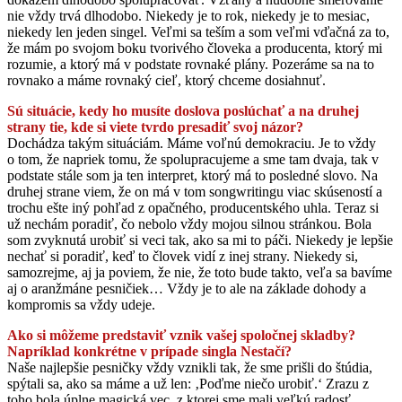
nie vždy trvá dlhodobo. Niekedy je to rok, niekedy je to mesiac,
niekedy len jeden singel. Veľmi sa teším a som veľmi vďačná za to,
že mám po svojom boku tvorivého človeka a producenta, ktorý mi
rozumie, a ktorý má v podstate rovnaké plány. Pozeráme sa na to
rovnako a máme rovnaký cieľ, ktorý chceme dosiahnuť.
Sú situácie, kedy ho musíte doslova poslúchať a na druhej
strany tie, kde si viete tvrdo presadiť svoj názor?
Dochádza takým situáciám. Máme voľnú demokraciu. Je to vždy
o tom, že napriek tomu, že spolupracujeme a sme tam dvaja, tak v
podstate stále som ja ten interpret, ktorý má to posledné slovo. Na
druhej strane viem, že on má v tom songwritingu viac skúseností a
trochu ešte iný pohľad z opačného, producentského uhla. Teraz si
už nechám poradiť, čo nebolo vždy mojou silnou stránkou. Bola
som zvyknutá urobiť si veci tak, ako sa mi to páči. Niekedy je lepšie
nechať si poradiť, keď to človek vidí z inej strany. Niekedy si,
samozrejme, aj ja poviem, že nie, že toto bude takto, veľa sa bavíme
aj o aranžmáne pesničiek… Vždy je to ale na základe dohody a
kompromis sa vždy udeje.
Ako si môžeme predstaviť vznik vašej spoločnej skladby?
Napríklad konkrétne v prípade singla Nestačí?
Naše najlepšie pesničky vždy vznikli tak, že sme prišli do štúdia,
spýtali sa, ako sa máme a už len: ‚Poďme niečo urobiť.‘ Zrazu z
toho bola úplne magická vec, z ktorej sme mali veľkú radosť.