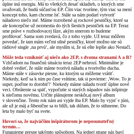
úplne inú energiu. Má to všetkých desať skladieb, o ktorých sme
uvažovali, že budú súčasťou EP. Čím viac tvoríme, tým viac sa mení
koncept toho, kam chceme ísť. Stále sa nám podarí vytvoriť
náladovo niečo iné. Máme rozrobené aj rockové pesničky, ktoré sa
ale koncepčne už nezmestia do tých šiestich pesničiek na EP. Teraz
sme práve v rozhodovacej fáze, akým smerom to budeme
profilovať. Sama som zvedavá, čo z toho vyjde. Už teraz môžem
povedať, že tam mám veľmi silné pesničky, ktoré možno nie sú
rádiové single ‚na prvú‘, ale myslím si, že sú ešte lepšie ako Nestačí.
Môže teda vzniknúť aj niečo ako 2EP, s dvoma stranami A a B?
Vzhľadom na finančnú situáciu teraz 2EP nehrozí. Minimálne je
dobré vedieť, že stále máme tvorivú náladu a tvorivého ducha.
Máme stále v zásuvke piesne, ku ktorým sa môžeme vrátiť.
Niekedy, keď sa k nim po čase vrátime, tak si povieme: ‚Wow. To je
super, poďme to dorobiť!‘ Niekedy máme náladu tvoriť úplne nové
veci. Obrátenie sa späť, vypočutie si starých nápadov nás inšpiruje
k niečomu novému. Určite plánujeme neskôr,aj nový album
v slovenčine. Tento rok nám asi vyjde iba EP. Malo by vyjsť v júni,
ale už je máj a šibenične sa to blíži, tak dúfam, že to stihneme. Do
leta by malo byť na svete.
Hovorí sa, že najväčším inšpirátorom je neposunuteľný
termín…
Fungujeme presne takýmto spôsobom. Na jednej strane nás baví