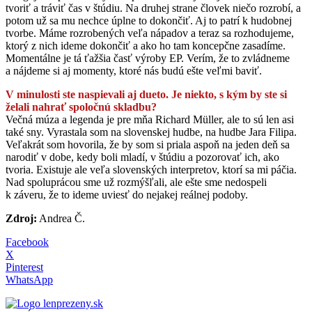
tvoriť a tráviť čas v štúdiu. Na druhej strane človek niečo rozrobí, a
potom už sa mu nechce úplne to dokončiť. Aj to patrí k hudobnej
tvorbe. Máme rozrobených veľa nápadov a teraz sa rozhodujeme,
ktorý z nich ideme dokončiť a ako ho tam koncepčne zasadíme.
Momentálne je tá ťažšia časť výroby EP. Verím, že to zvládneme
a nájdeme si aj momenty, ktoré nás budú ešte veľmi baviť.
V minulosti ste naspievali aj dueto. Je niekto, s kým by ste si
želali nahrať spoločnú skladbu?
Večná múza a legenda je pre mňa Richard Müller, ale to sú len asi
také sny. Vyrastala som na slovenskej hudbe, na hudbe Jara Filipa.
Veľakrát som hovorila, že by som si priala aspoň na jeden deň sa
narodiť v dobe, kedy boli mladí, v štúdiu a pozorovať ich, ako
tvoria. Existuje ale veľa slovenských interpretov, ktorí sa mi páčia.
Nad spoluprácou sme už rozmýšľali, ale ešte sme nedospeli
k záveru, že to ideme uviesť do nejakej reálnej podoby.
Zdroj:
Andrea Č.
Facebook
X
Pinterest
WhatsApp