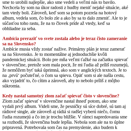
sme to urobili najlepšie, ako sme vedeli a veľmi nás to bavilo.
Nechcela by som na úkor radosti z hudby meniť nejaké situácie, aké
tam vtedy boli. Zároveň, keď som sa potom pozrela na hotový
album, vedela som, čo bolo zle a ako by sa to dalo zmeniť. Ale to je
súčasťou toho rastu, že na to človek príde až vtedy, keď sa
obhliadne za seba.
Ambícia preraziť vo svete zostala alebo je teraz čisto zameranie
sa na Slovensko?
Ambície musia vždy zostať nažive. Primárny plán je teraz zamerať
sa na Slovensko. Je to momentálne aj jednoduchšie kvôli
pandemickej situácii. Bolo pre mňa veľmi ťažké na začiatku spievať
v slovenčine, pretože som mala pocit, že mi ľudia až príliš rozumejú,
že nemôžem byť taká úprimná, ako som v anglických textoch. Je to
na ‚prvú‘ počuteľné, o čom sa spieva. Opäť som si ale našla cestu,
ako vyjadriť to, čo cítim a zároveň, aby to nebolo príliš z môjho
súkromia.
Kedy nastal samotný zlom začať spievať čisto v slovenčine?
Zlom začať spievať v slovenčine nastal ihneď potom, ako sme
vydali prvý album. Videli sme, že pesničky sú síce dobré, sú tam aj
rádiové single, ale zároveň aj rádiá si radšej vyberú niečo, čomu
ľudia rozumejú a čo im je trochu bližšie. V rámci napredovania sme
sa rozhodli, že slovenčina bude lepšia. Nebola som ale na to úplne
pripravená. Potrebovala som čas na premyslenie, ako budem k