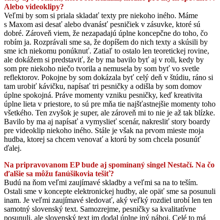
Alebo videoklipy?
Veľmi by som si priala skladať texty pre niekoho iného. Máme
s Maxom asi desať alebo dvanásť pesničiek v zásuvke, ktoré sú
dobré. Zároveň viem, že nezapadajú úplne koncepčne do toho, čo
robím ja. Rozprávali sme sa, že dopíšem do nich texty a skúsili by
sme ich niekomu ponúknuť. Zatiaľ to ostalo len teoretickej rovine,
ale dokážem si predstaviť, že by ma bavilo byť aj v roli, kedy by
som pre niekoho niečo tvorila a nemusela by som byť vo svetle
reflektorov. Pokojne by som dokázala byť celý deň v štúdiu, ráno si
tam urobiť kávičku, napísať tri pesničky a odišla by som domov
úplne spokojná. Práve momenty vzniku pesničky, keď kreativita
úplne lieta v priestore, to sú pre mňa tie najšťastnejšie momenty toho
všetkého. Ten zvyšok je super, ale zároveň mi to nie je až tak blízke.
Bavilo by ma aj napísať a vymyslieť scenár, nakresliť story boardy
pre videoklip niekoho iného. Stále je však na prvom mieste moja
hudba, ktorej sa chcem venovať a ktorú by som chcela posunúť
ďalej.
Na pripravovanom EP bude aj spomínaný singel Nestačí. Na čo
ďalšie sa môžu fanúšikovia tešiť?
Budú na ňom veľmi zaujímavé skladby a veľmi sa na to teším.
Ostali sme v koncepte elektronickej hudby, ale opäť sme sa posunuli
inam. Je veľmi zaujímavé sledovať, aký veľký rozdiel urobí len ten
samotný slovenský text. Samozrejme, pesničky sa kvalitatívne
posunuli, ale slovenský text im dodal úplne iný náboj. Celé to má