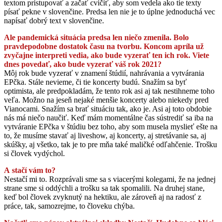
textom pristupovať a začať cvičiť, aby som vedela ako tie texty
písať pekne v slovenčine. Predsa len nie je to úplne jednoduchá vec
napísať dobrý text v slovenčine.
Ale pandemická situácia predsa len niečo zmenila. Bolo
pravdepodobne dostatok času na tvorbu. Koncom apríla už
zvyčajne interpreti vedia, ako bude vyzerať ten ich rok. Viete
dnes povedať, ako bude vyzerať váš rok 2021?
Môj rok bude vyzerať v znamení štúdií, nahrávania a vytvárania
EPčka. Stále nevieme, či tie koncerty budú. Snažím sa byť
optimista, ale predpokladám, že tento rok asi aj tak nestihneme toho
veľa. Možno na jeseň nejaké menšie koncerty alebo niekedy pred
Vianocami. Snažím sa brať situáciu tak, ako je. Asi aj toto obdobie
nás má niečo naučiť. Keď mám momentálne čas sústrediť sa iba na
vytváranie EPčka v štúdiu bez toho, aby som musela myslieť ešte na
to, že musíme stavať aj liveshow, aj koncerty, aj stretávanie sa, aj
skúšky, aj všetko, tak je to pre mňa také maličké odľahčenie. Trošku
si človek vydýchol.
A stačí vám to?
Nestačí mi to. Rozprávali sme sa s viacerými kolegami, že na jednej
strane sme si oddýchli a trošku sa tak spomalili. Na druhej stane,
keď bol človek zvyknutý na hektiku, ale zároveň aj na radosť z
práce, tak, samozrejme, to človeku chýba.