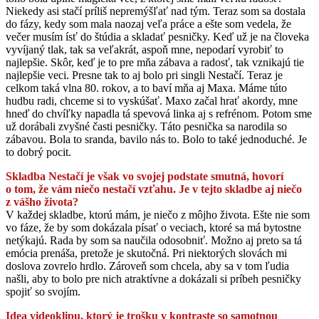
Niekedy asi stačí príliš nepremýšľať nad tým. Teraz som sa dostala
do fázy, kedy som mala naozaj veľa práce a ešte som vedela, že
večer musím ísť do štúdia a skladať pesničky. Keď už je na človeka
vyvíjaný tlak, tak sa veľakrát, aspoň mne, nepodarí vyrobiť to
najlepšie. Skôr, keď je to pre mňa zábava a radosť, tak vznikajú tie
najlepšie veci. Presne tak to aj bolo pri singli Nestačí. Teraz je
celkom taká vlna 80. rokov, a to baví mňa aj Maxa. Máme túto
hudbu radi, chceme si to vyskúšať. Maxo začal hrať akordy, mne
hneď do chvíľky napadla tá spevová linka aj s refrénom. Potom sme
už dorábali zvyšné časti pesničky. Táto pesnička sa narodila so
zábavou. Bola to sranda, bavilo nás to. Bolo to také jednoduché. Je
to dobrý pocit.
Skladba Nestačí je však vo svojej podstate smutná, hovorí
o tom, že vám niečo nestačí vzťahu. Je v tejto skladbe aj niečo
z vášho života?
V každej skladbe, ktorú mám, je niečo z môjho života. Ešte nie som
vo fáze, že by som dokázala písať o veciach, ktoré sa má bytostne
netýkajú. Rada by som sa naučila odosobniť. Možno aj preto sa tá
emócia prenáša, pretože je skutočná. Pri niektorých slovách mi
doslova zovrelo hrdlo. Zároveň som chcela, aby sa v tom ľudia
našli, aby to bolo pre nich atraktívne a dokázali si príbeh pesničky
spojiť so svojím.
Idea videoklipu, ktorý je trošku v kontraste so samotnou