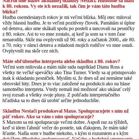
Načrtli sme názov aktuálnej skladby Nestačí. Hudobne sa hlási
k 80. rokom. Vy ste ich nezažili, tak čím je vám táto hudba
blízka?
Hudba osemdesiatych rokov je mi veľmi blízka. Môj otec miloval
vždy hlasnú hudbu. Je to veľmi pozitívny človek. Pamätám si úplne
od detstva, ako sme skákali spolu po posteli a tancovali na pesničky
z 80. rokov. Asi to vo mne zostalo, aj keď ja som sa v tom čase
nenarodila. Skôr ma ovplyvnili už 90. roky a začiatok 2000., ale 80.
a 70. roky v rámci detstva a mladosti mojich rodičov vo mne ostali.
Ovplyvnili ma skôr cez nich.
Máte obľúbeného interpreta alebo skladbu z 80. rokov?
Veľmi som milovala a mám stále rada napríklad Dianu Ross a
všetky tie veľké speváčky ako Tina Turner. Vtedy sa aj pristupovalo
inak k skladaniu pesničiek. Myslím si, že dnes už asi nemáme také
obrovské hity. Dnes je to viac založené na produkcii ako na hlase
samotného interpreta. Vtedy nemali inú možnosť ako ukázať celý
svoj rozsah a všetky svoje plusy. Z pohľadu interpretačného
hľadiska sa to dnes dá urobiť určite jednoduchšie.
Skladbu Nestačí produkoval Maxo. Spolupracujete s ním už
päť rokov. Ako sa vám s ním spolupracuje?
S Maxom sa mi spolupracuje veľmi dobre. Aspoň raz za týždeň,
keď si idem ľahnúť večer do postele, tak ďakujem, že mám také
šťastie. Našla som v hudbe niekoho, s kým si rozumiem a s kým
dokážem dlhodobo spolupracovať. Vzťahy a hudobné smerovanie