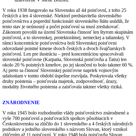
V roku 1938 fungovalo na Slovensku až 44 poisťovní, z toho 25
českých a len 4 slovenské. Niektorí predstavitelia slovenského
poisťovníctva a poprední funkcionári slovenského štátu usúdili, že
tento stav je neúnosný a počet poisťovní sa musí zredukovať.
Zákonom povolili na území Slovenska činnosť len štyrom skupinám
poisťovní, a to slovenskej, protektorátnej, nemeckej a talianskej. V
rámci koncentrácie poisťovníctva boli Slovenskej poisťovni
odovzdané poistné kmene dvoch českých a dvoch švajčiarskych
poisťovní. Len pre ilustráciu – pred koncentráciou spracovávali
slovenské poisťovne (Karpatia, Slovenská poisťovňa a Tatra) len
okolo 20 % poistných kmeňov, po jej skončení to bolo takmer 60 %.
Aj preto sa činnosť Slovenskej poisťovne napriek vojnovým
udalostiam v tomto období úspešne rozvíjala. Poskytovala všetky
druhy poistenia – poisťovala majetok, zodpovednosť, úrazy,
modality životného poistenia a zaisťovala takmer všetky riziká.
ZNÁRODNENIE
V roku 1945 bolo rozhodnutím vlády poisťovníctvo znárodnené a
vyše 700 poisťovní a poisťovacích spolkov pôsobiacich v
Československu sa zlúčilo do 1 slovenského a 4 českých národných
podnikov a jedného slovenského s názvom Slovan, ktorý vznikol
zlúčením až 11 poisťovní. V roku 1948 bola poisťovňa Slovan