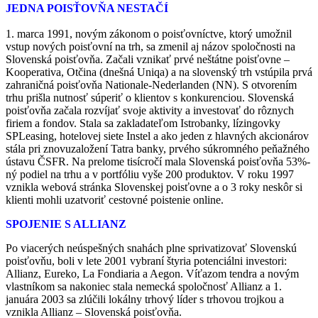
JEDNA POISŤOVŇA NESTAČÍ
1. marca 1991, novým zákonom o poisťovníctve, ktorý umožnil
vstup nových poisťovní na trh, sa zmenil aj názov spoločnosti na
Slovenská poisťovňa. Začali vznikať prvé neštátne poisťovne –
Kooperativa, Otčina (dnešná Uniqa) a na slovenský trh vstúpila prvá
zahraničná poisťovňa Nationale-Nederlanden (NN). S otvorením
trhu prišla nutnosť súperiť o klientov s konkurenciou. Slovenská
poisťovňa začala rozvíjať svoje aktivity a investovať do rôznych
firiem a fondov. Stala sa zakladateľom Istrobanky, lízingovky
SPLeasing, hotelovej siete Instel a ako jeden z hlavných akcionárov
stála pri znovuzaložení Tatra banky, prvého súkromného peňažného
ústavu ČSFR. Na prelome tisícročí mala Slovenská poisťovňa 53%-
ný podiel na trhu a v portfóliu vyše 200 produktov. V roku 1997
vznikla webová stránka Slovenskej poisťovne a o 3 roky neskôr si
klienti mohli uzatvoriť cestovné poistenie online.
SPOJENIE S ALLIANZ
Po viacerých neúspešných snahách plne sprivatizovať Slovenskú
poisťovňu, boli v lete 2001 vybraní štyria potenciálni investori:
Allianz, Eureko, La Fondiaria a Aegon. Víťazom tendra a novým
vlastníkom sa nakoniec stala nemecká spoločnosť Allianz a 1.
januára 2003 sa zlúčili lokálny trhový líder s trhovou trojkou a
vznikla Allianz – Slovenská poisťovňa.