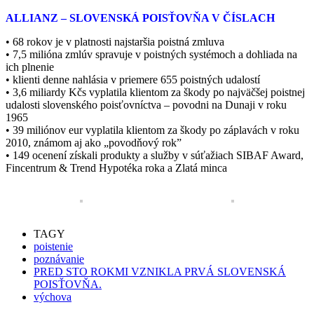
ALLIANZ – SLOVENSKÁ POISŤOVŇA V ČÍSLACH
• 68 rokov je v platnosti najstaršia poistná zmluva
• 7,5 milióna zmlúv spravuje v poistných systémoch a dohliada na
ich plnenie
• klienti denne nahlásia v priemere 655 poistných udalostí
• 3,6 miliardy Kčs vyplatila klientom za škody po najväčšej poistnej
udalosti slovenského poisťovníctva – povodni na Dunaji v roku
1965
• 39 miliónov eur vyplatila klientom za škody po záplavách v roku
2010, známom aj ako „povodňový rok”
• 149 ocenení získali produkty a služby v súťažiach SIBAF Award,
Fincentrum & Trend Hypotéka roka a Zlatá minca
TAGY
poistenie
poznávanie
PRED STO ROKMI VZNIKLA PRVÁ SLOVENSKÁ
POISŤOVŇA.
výchova