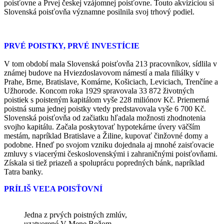
poisťovne a Prvej českej vzájomnej poisťovne. Touto akvizíciou si
Slovenská poisťovňa významne posilnila svoj trhový podiel.
PRVÉ POISTKY, PRVÉ INVESTÍCIE
V tom období mala Slovenská poisťovňa 213 pracovníkov, sídlila v
známej budove na Hviezdoslavovom námestí a mala filiálky v
Prahe, Brne, Bratislave, Komárne, Košiciach, Leviciach, Trenčíne a
Užhorode. Koncom roka 1929 spravovala 33 872 životných
poistiek s poisteným kapitálom vyše 228 miliónov Kč. Priemerná
poistná suma jednej poistky vtedy predstavovala vyše 6 700 Kč.
Slovenská poisťovňa od začiatku hľadala možnosti zhodnotenia
svojho kapitálu. Začala poskytovať hypotekárne úvery väčším
mestám, napríklad Bratislave a Žiline, kupovať činžovné domy a
podobne. Hneď po svojom vzniku dojednala aj mnohé zaisťovacie
zmluvy s viacerými československými i zahraničnými poisťovňami.
Získala si tiež priazeň a spoluprácu popredných bánk, napríklad
Tatra banky.
PRÍLIŠ VEĽA POISŤOVNÍ
Jedna z prvých poistných zmlúv,
uzatvorené V Mene Božom.