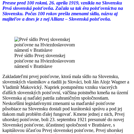
Presne pred 100 rokmi, 26. apríla 1919, vznikla na Slovensku
Prvá slovenská poisťovňa. Začala sa tak éra poisťovníctva na
Slovensku. Počas 100 rokov prešla zmenami sídla, názvu aj
majiteľov a dnes je z nej Allianz – Slovenská poisťovňa.
Prvé sídlo Prvej slovenskej
poisťovne na Hviezdoslavovom
námestí v Bratislave
Zakladateľmi prvej poisťovne, ktorá mala sídlo na Slovensku,
slovenských vlastníkov a riadili ju Slováci, boli Ján Alojz Wagner a
Vladimír Makovický. Napriek postupnému vzniku viacerých
ďalších slovenských poisťovní, väčšina poistného kmeňa na území
Slovenska aj naďalej patrila zahraničným spoločnostiam.
Neskoršími legislatívnymi zmenami sa maďarské poisťovne
pôsobiace na Slovensku dostali pod kurátorskú správu a pod jej
tlakom mali problém ďalej fungovať. Kmene jednej z nich, Prvej
uhorskej poisťovne, boli 23. septembra 1921 presunuté do novej
Slovenskej poisťovne, účastinnej spoločnosti v Bratislave, s
kapitálovou účasťou Prvej slovenskej poisťovne, Prvej uhorskej