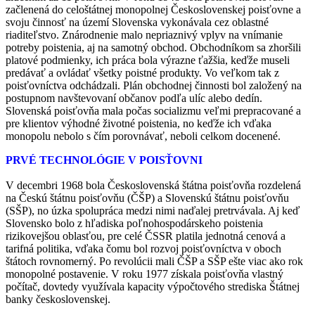
začlenená do celoštátnej monopolnej Československej poisťovne a
svoju činnosť na území Slovenska vykonávala cez oblastné
riaditeľstvo. Znárodnenie malo nepriaznivý vplyv na vnímanie
potreby poistenia, aj na samotný obchod. Obchodníkom sa zhoršili
platové podmienky, ich práca bola výrazne ťažšia, keďže museli
predávať a ovládať všetky poistné produkty. Vo veľkom tak z
poisťovníctva odchádzali. Plán obchodnej činnosti bol založený na
postupnom navštevovaní občanov podľa ulíc alebo dedín.
Slovenská poisťovňa mala počas socializmu veľmi prepracované a
pre klientov výhodné životné poistenia, no keďže ich vďaka
monopolu nebolo s čím porovnávať, neboli celkom docenené.
PRVÉ TECHNOLÓGIE V POISŤOVNI
V decembri 1968 bola Československá štátna poisťovňa rozdelená
na Českú štátnu poisťovňu (ČŠP) a Slovenskú štátnu poisťovňu
(SŠP), no úzka spolupráca medzi nimi naďalej pretrvávala. Aj keď
Slovensko bolo z hľadiska poľnohospodárskeho poistenia
rizikovejšou oblasťou, pre celé ČSSR platila jednotná cenová a
tarifná politika, vďaka čomu bol rozvoj poisťovníctva v oboch
štátoch rovnomerný. Po revolúcii mali ČŠP a SŠP ešte viac ako rok
monopolné postavenie. V roku 1977 získala poisťovňa vlastný
počítač, dovtedy využívala kapacity výpočtového strediska Štátnej
banky československej.