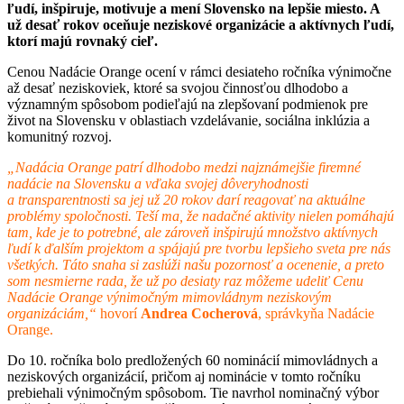
ľudí, inšpiruje, motivuje a mení Slovensko na lepšie miesto. A
už desať rokov oceňuje neziskové organizácie a aktívnych ľudí,
ktorí majú rovnaký cieľ.
Cenou Nadácie Orange ocení v rámci desiateho ročníka výnimočne
až desať neziskoviek, ktoré sa svojou činnosťou dlhodobo a
významným spôsobom podieľajú na zlepšovaní podmienok pre
život na Slovensku v oblastiach vzdelávanie, sociálna inklúzia a
komunitný rozvoj.
„Nadácia Orange patrí dlhodobo medzi najznámejšie firemné
nadácie na Slovensku a vďaka svojej dôveryhodnosti
a transparentnosti sa jej už 20 rokov darí reagovať na aktuálne
problémy spoločnosti. Teší ma, že nadačné aktivity nielen pomáhajú
tam, kde je to potrebné, ale zároveň inšpirujú množstvo aktívnych
ľudí k ďalším projektom a spájajú pre tvorbu lepšieho sveta pre nás
všetkých. Táto snaha si zaslúži našu pozornosť a ocenenie, a preto
som nesmierne rada, že už po desiaty raz môžeme udeliť Cenu
Nadácie Orange výnimočným mimovládnym neziskovým
organizáciám,“
hovorí
Andrea Cocherová
, správkyňa Nadácie
Orange.
Do 10. ročníka bolo predložených 60 nominácií mimovládnych a
neziskových organizácií, pričom aj nominácie v tomto ročníku
prebiehali výnimočným spôsobom. Tie navrhol nominačný výbor