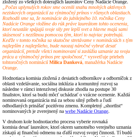
zložený zo všetkých doterajších laureátov Ceny Nadácie Orange.
„Počas uplynulých rokov sme ocenili snahu mnohých aktívnych
neziskových organizácií za výnimočný prínos v rôznych oblastiach.
Rozhodli sme sa, že nominácie do jubilejného 10. ročníka Ceny
Nadácie Orange vložíme do rúk práve laureátom tohto ocenenia,
ktorí neustále spájajú svoje sily pre lepší svet a hlavne majú sami
skúsenosť s nezištnou pomocou tým, ktorí to najviac potrebujú.
Keďže v tomto ročníka sa skutočne stretávame v nomináciách s tým
najlepším z najlepšieho, bude naozaj náročné vybrať desať
organizácií, pretože všetci nominovaní si zaslúžia uznanie za svoju
prácu a výnimočný prínos pre spoločnosť,“
vysvetľuje priebeh
tohtoročných nominácií
Milica Danková
, manažérka Nadácie
Orange.
Hodnotiaca komisia zložená z desiatich odborníkov a odborníčok z
oblasti vzdelávanie, sociálna inklúzia a komunitný rozvoj sa
následne v rámci intenzívnej diskusie zhodla na postupe 30
finalistov, ktorí sa budú môcť uchádzať o vzácne ocenenie. Každá
nominovaná organizácia má za sebou silný príbeh a ľudí
odhodlaných prinášať pozitívnu zmenu. Kompletný „shortlist“
nominovaných je zverejnený na
webe Nadácie Orange
.
V druhom kole hodnotiaceho procesu vyberie rovnaká
komisia desať laureátov, ktorí okrem samotného verejného uznania
získajú aj finančnú odmenu na ďalší rozvoj svojej činnosti. Tí budú