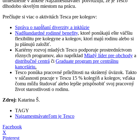
umiestnenie v ankete Najzamestnávateľ potvrdzujú, že je Tesco
dlhodobo skvelým miestom na prácu.
Prečítajte si viac o aktivitách Tesca pre kolegov:
Správa o napĺňaní diverzity a inklúzie
Nadštandardné rodinné benefity
, ktoré ponúkajú ešte väčšiu
flexibilitu pre kolegyne a kolegov, ktorí majú rodinu alebo si
ju plánujú založiť.
Kariérny rozvoj mladých Tesco podporuje prostredníctvom
rôznych programov, ako napríklad
Mladý líder pre obchody
a
distribučné centrá
či
Graduate program pre centrálnu
kanceláriu
.
Tesco ponúka pracovné príležitosti na skrátený úväzok. Takto
v súčasnosti pracuje v Tescu 15 % kolegýň a kolegov, vďaka
čomu môžu študovať alebo lepšie prispôsobiť svoj pracovný
život starostlivosti o rodinu.
Zdroj:
Katarina Š.
TAGY
Najzamestnávateľom je Tesco
Facebook
X
Pinterest