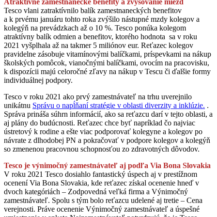
Atraktívne zamestnanecké benefity a zvyšovanie miezd
Tesco vlani zatraktívnilo balík zamestnaneckých benefitov
a k prvému januáru tohto roka zvýšilo nástupné mzdy kolegov a
kolegýň na prevádzkach až o 10 %. Tesco ponúka kolegom
atraktívny balík odmien a benefitov, ktorého hodnota sa v roku
2021 vyšplhala až na takmer 5 miliónov eur. Reťazec kolegov
pravidelne zásobuje vitamínovými balíčkami, príspevkami na nákup
školských pomôcok, vianočnými balíčkami, ovocím na pracovisku,
k dispozícii majú celoročné zľavy na nákup v Tescu či ďalšie formy
individuálnej podpory.
Tesco v roku 2021 ako prvý zamestnávateľ na trhu uverejnilo
unikátnu
Správu o napĺňaní stratégie v oblasti diverzity a inklúzie.
.
Správa prináša súhrn informácií, ako sa reťazcu darí v tejto oblasti, a
aj plány do budúcnosti. Reťazec chce byť napríklad čo najviac
ústretový k rodine a ešte viac podporovať kolegyne a kolegov po
návrate z dlhodobej PN a pokračovať v podpore kolegov a kolegýň
so zmenenou pracovnou schopnosťou zo zdravotných dôvodov.
Tesco je výnimočný zamestnávateľ aj podľa Via Bona Slovakia
V roku 2021 Tesco dosiahlo fantastický úspech aj v prestížnom
ocenení Via Bona Slovakia, kde reťazec získal ocenenie hneď v
dvoch kategóriách – Zodpovedná veľká firma a Výnimočný
zamestnávateľ. Spolu s tým bolo reťazcu udelené aj tretie – Cena
verejnosti. Práve ocenenie Výnimočný zamestnávateľ a úspešné