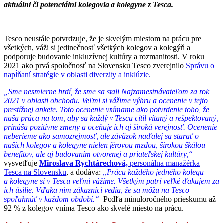
aktuálni či potenciálni kolegovia a kolegyne z Tesca.
Tesco neustále potvrdzuje, že je skvelým miestom na prácu pre
všetkých, váži si jedinečnosť všetkých kolegov a kolegýň a
podporuje budovanie inkluzívnej kultúry a rozmanitosti. V roku
2021 ako prvá spoločnosť na Slovensku Tesco zverejnilo
Správu o
napĺňaní stratégie v oblasti diverzity a inklúzie.
„Sme nesmierne hrdí, že sme sa stali Najzamestnávateľom za rok
2021 v oblasti obchodu. Veľmi si vážime výhru a ocenenie v tejto
prestížnej ankete. Toto ocenenie vnímame ako potvrdenie toho, že
naša práca na tom, aby sa každý v Tescu cítil vítaný a rešpektovaný,
prináša pozitívne zmeny a oceňuje ich aj široká verejnosť. Ocenenie
neberieme ako samozrejmosť, ale záväzok naďalej sa starať o
našich kolegov a kolegyne nielen férovou mzdou, širokou škálou
benefitov, ale aj budovaním otvorenej a priateľskej kultúry,“
vysvetľuje
Miroslava Rychtárechová,
personálna manažérka
Tesca na Slovensku
, a dodáva:
,,Prácu každého jedného kolegu
a kolegyne si v Tescu veľmi vážime. Všetkým patrí veľké ďakujem za
ich úsilie. Vďaka nim zákazníci vedia, že sa môžu na Tesco
spoľahnúť v každom období.“
Podľa minuloročného prieskumu až
92 % z kolegov vníma Tesco ako skvelé miesto na prácu.