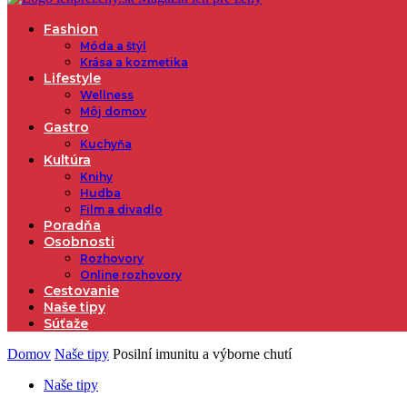
Fashion
Móda a štýl
Krása a kozmetika
Lifestyle
Wellness
Môj domov
Gastro
Kuchyňa
Kultúra
Knihy
Hudba
Film a divadlo
Poradňa
Osobnosti
Rozhovory
Online rozhovory
Cestovanie
Naše tipy
Súťaže
Domov
Naše tipy
Posilní imunitu a výborne chutí
Naše tipy