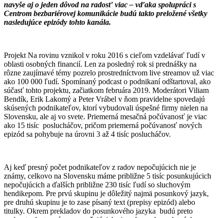
navyše aj o jeden dôvod na radosť viac – vďaka spolupráci s
Centrom bezbariérovej komunikácie budú takto preložené všetky
nasledujúce epizódy tohto kanála.
Projekt Na rovinu vznikol v roku 2016 s cieľom vzdelávať ľudí v
oblasti osobných financií. Len za posledný rok si prednášky na
rôzne zaujímavé témy pozrelo prostredníctvom live streamov už viac
ako 100 000 ľudí. Spomínaný podcast o podnikaní odštartoval, ako
súčasť tohto projektu, začiatkom februára 2019. Moderátori Viliam
Bendík, Erik Lakomý a Peter Vrábel v ňom pravidelne spovedajú
skúsených podnikateľov, ktorí vybudovali úspešné firmy nielen na
Slovensku, ale aj vo svete. Priemerná mesačná počúvanosť je viac
ako 15 tisíc poslucháčov, pričom priemerná počúvanosť nových
epizód sa pohybuje na úrovni 3 až 4 tisíc poslucháčov.
Aj keď presný počet podnikateľov z radov nepočujúcich nie je
známy, celkovo na Slovensku máme približne 5 tisíc posunkujúcich
nepočujúcich a ďalších približne 230 tisíc ľudí so sluchovým
hendikepom. Pre prvú skupinu je dôležitý najmä posunkový jazyk,
pre druhú skupinu je to zase písaný text (prepisy epizód) alebo
titulky. Okrem prekladov do posunkového jazyka budú preto