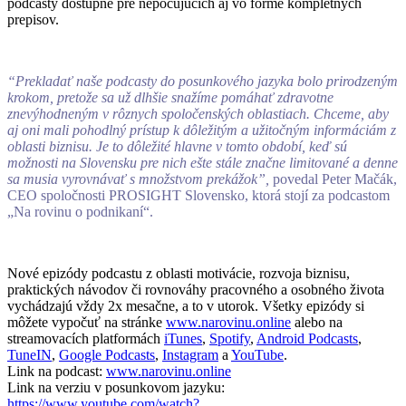
podcasty dostupné pre nepočujúcich aj vo forme kompletných
prepisov.
“Prekladať naše podcasty do posunkového jazyka bolo prirodzeným
krokom, pretože sa už dlhšie snažíme pomáhať zdravotne
znevýhodneným v rôznych spoločenských oblastiach. Chceme, aby
aj oni mali pohodlný prístup k dôležitým a užitočným informáciám z
oblasti biznisu. Je to dôležité hlavne v tomto období, keď sú
možnosti na Slovensku pre nich ešte stále značne limitované a denne
sa musia vyrovnávať s množstvom prekážok”,
povedal Peter Mačák,
CEO spoločnosti PROSIGHT Slovensko, ktorá stojí za podcastom
„Na rovinu o podnikaní“.
Nové epizódy podcastu z oblasti motivácie, rozvoja biznisu,
praktických návodov či rovnováhy pracovného a osobného života
vychádzajú vždy 2x mesačne, a to v utorok. Všetky epizódy si
môžete vypočuť na stránke
www.narovinu.online
alebo na
streamovacích platformách
iTunes
,
Spotify
,
Android Podcasts
,
TuneIN
,
Google Podcasts
,
Instagram
a
YouTube
.
Link na podcast:
www.narovinu.online
Link na verziu v posunkovom jazyku:
https://www.youtube.com/watch?