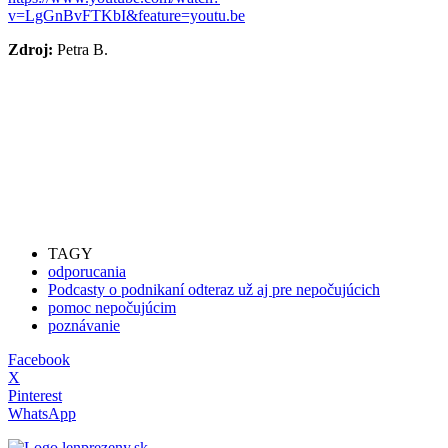
v=LgGnBvFTKbI&feature=youtu.be
Zdroj:
Petra B.
TAGY
odporucania
Podcasty o podnikaní odteraz už aj pre nepočujúcich
pomoc nepočujúcim
poznávanie
Facebook
X
Pinterest
WhatsApp