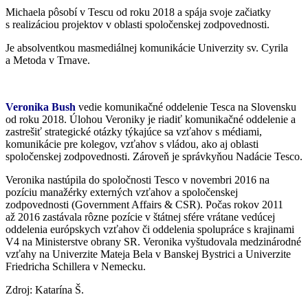
Michaela pôsobí v Tescu od roku 2018 a spája svoje začiatky
s realizáciou projektov v oblasti spoločenskej zodpovednosti.
Je absolventkou masmediálnej komunikácie Univerzity sv. Cyrila
a Metoda v Trnave.
Veronika Bush
vedie komunikačné oddelenie Tesca na
Slovensku
od roku 2018. Úlohou Veroniky je riadiť komunikačné oddelenie a
zastrešiť strategické otázky týkajúce sa vzťahov s médiami,
komunikácie pre kolegov, vzťahov s vládou, ako aj oblasti
spoločenskej zodpovednosti. Zároveň je správkyňou Nadácie Tesco.
Veronika nastúpila do spoločnosti Tesco v novembri 2016 na
pozíciu manažérky externých vzťahov a spoločenskej
zodpovednosti (Government Affairs & CSR). Počas rokov 2011
až 2016 zastávala rôzne pozície v štátnej sfére vrátane vedúcej
oddelenia európskych vzťahov či oddelenia spolupráce s krajinami
V4 na Ministerstve obrany SR. Veronika vyštudovala medzinárodné
vzťahy na Univerzite Mateja Bela v Banskej Bystrici a Univerzite
Friedricha Schillera v Nemecku.
Zdroj: Katarína Š.