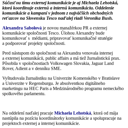
Súčasťou tímu externej komunikácie je aj Michaela Lehotská,
ktorá koordinuje externú a internú komunikáciu. Oddelenie
komunikácie a kampaní v jednom z najväčších obchodných
reťazcov na Slovensku Tesco naďalej riadi Veronika Bush.
Alexandra Sabolová
je novou manažérkou PR a externej
komunikácie spoločnosti Tesco. Úlohou Alexandry bude
komunikovať s médiami, pripravovať komunikačné stratégie
a podporovať projekty spoločnosti.
Pred nástupom do spoločnosti sa Alexandra venovala internej
a externej komunikácii, public affairs a má tiež žurnalistickú prax.
Pôsobila v spoločnostiach Volkswagen Slovakia, Jaguar Land
Rover, Adient a v denníku SME.
Vyštudovala žurnalistiku na Univerzite Komenského v Bratislave
a Univerzite v Regensburgu. Je absolventkou digitálneho
marketingu na HEC Paris a Medzinárodného programu nemeckého
spolkového parlamentu.
Na oddelení naďalej pracuje
Michaela Lehotská
, ktorá od mája
nastúpila na pozíciu koordinátorky komunikácie a spolupracuje na
projektoch externej a internej komunikácie.