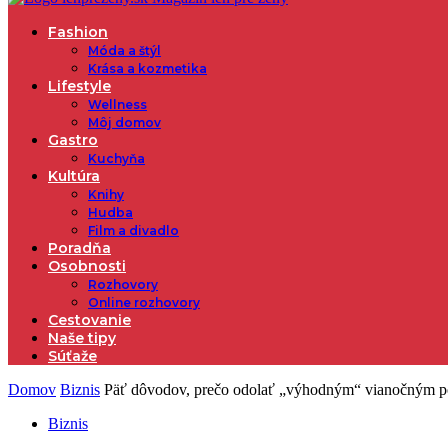
Fashion
Móda a štýl
Krása a kozmetika
Lifestyle
Wellness
Môj domov
Gastro
Kuchyňa
Kultúra
Knihy
Hudba
Film a divadlo
Poradňa
Osobnosti
Rozhovory
Online rozhovory
Cestovanie
Naše tipy
Súťaže
Domov
Biznis
Päť dôvodov, prečo odolať „výhodným“ vianočným 
Biznis