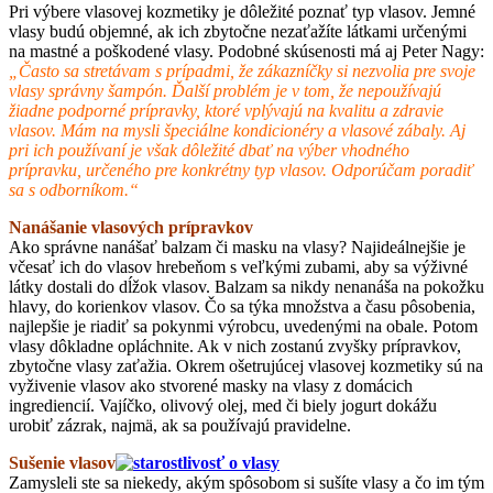
Pri výbere vlasovej kozmetiky je dôležité poznať typ vlasov. Jemné
vlasy budú objemné, ak ich zbytočne nezaťažíte látkami určenými
na mastné a poškodené vlasy. Podobné skúsenosti má aj Peter Nagy:
„Často sa stretávam s prípadmi, že zákazníčky si nezvolia pre svoje
vlasy správny šampón. Ďalší problém je v tom, že nepoužívajú
žiadne podporné prípravky, ktoré vplývajú na kvalitu a zdravie
vlasov. Mám na mysli špeciálne kondicionéry a vlasové zábaly. Aj
pri ich používaní je však dôležité dbať na výber vhodného
prípravku, určeného pre konkrétny typ vlasov. Odporúčam poradiť
sa s odborníkom.“
Nanášanie vlasových prípravkov
Ako správne nanášať balzam či masku na vlasy? Najideálnejšie je
včesať ich do vlasov hrebeňom s veľkými zubami, aby sa výživné
látky dostali do dĺžok vlasov. Balzam sa nikdy nenanáša na pokožku
hlavy, do korienkov vlasov. Čo sa týka množstva a času pôsobenia,
najlepšie je riadiť sa pokynmi výrobcu, uvedenými na obale. Potom
vlasy dôkladne opláchnite. Ak v nich zostanú zvyšky prípravkov,
zbytočne vlasy zaťažia. Okrem ošetrujúcej vlasovej kozmetiky sú na
vyživenie vlasov ako stvorené masky na vlasy z domácich
ingrediencií. Vajíčko, olivový olej, med či biely jogurt dokážu
urobiť zázrak, najmä, ak sa používajú pravidelne.
Sušenie vlasov
Zamysleli ste sa niekedy, akým spôsobom si sušíte vlasy a čo im tým