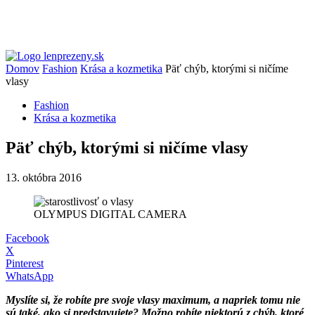
Domov
Fashion
Krása a kozmetika
Päť chýb, ktorými si ničíme
vlasy
Fashion
Krása a kozmetika
Päť chýb, ktorými si ničíme vlasy
13. októbra 2016
OLYMPUS DIGITAL CAMERA
Facebook
X
Pinterest
WhatsApp
Myslíte si, že robíte pre svoje vlasy maximum, a napriek tomu nie
sú také, ako si predstavujete? Možno robíte niektorú z chýb, ktoré