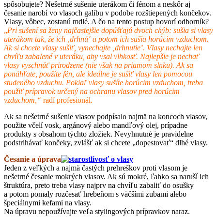
spôsobujete? Nešetrné sušenie uterákom či fénom a neskôr aj
česanie narobí vo vlasoch galibu v podobe rozštiepených končekov.
Vlasy, vôbec, zostanú mdlé. A čo na tento postup hovorí odborník?
„
Pri sušení sa ženy najčastejšie dopúšťajú dvoch chýb: sušia si vlasy
uterákom tak, že ich ‚drhnú‛ a potom ich sušia horúcim vzduchom.
Ak si chcete vlasy sušiť, vynechajte ‚drhnutie‛. Vlasy nechajte len
chvíľu zabalené v uteráku, aby vsal vlhkosť. Najlepšie je nechať
vlasy vyschnúť prirodzene (nie však na priamom slnku). Ak sa
ponáhľate, použite fén, ale ideálne je sušiť vlasy len pomocou
studeného vzduchu. Pokiaľ vlasy sušíte horúcim vzduchom, treba
použiť prípravok určený na ochranu vlasov pred horúcim
vzduchom,“
radí profesionál.
Ak sa nešetrné sušenie vlasov podpísalo najmä na koncoch vlasov,
použite včelí vosk, argánový alebo mandľový olej, prípadne
produkty s obsahom týchto zložiek. Nevyhnutné je pravidelne
podstrihávať končeky, zvlášť ak si chcete „dopestovať“ dlhé vlasy.
Česanie a úprava
Jeden z veľkých a najmä častých prehreškov proti vlasom je
nešetrné česanie mokrých vlasov. Ak sú mokré, ľahko sa naruší ich
štruktúra, preto treba vlasy najprv na chvíľu zabaliť do osušky
a potom pomaly rozčesať hrebeňom s väčšími zubami alebo
špeciálnymi kefami na vlasy.
Na úpravu nepoužívajte veľa stylingových prípravkov naraz.