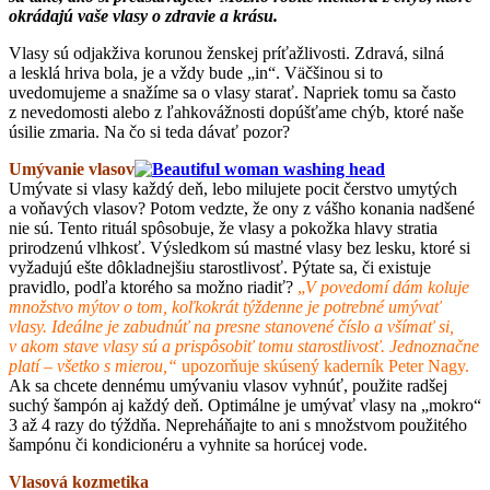
okrádajú vaše vlasy o zdravie a krásu.
Vlasy sú odjakživa korunou ženskej príťažlivosti. Zdravá, silná
a lesklá hriva bola, je a vždy bude „in“. Väčšinou si to
uvedomujeme a snažíme sa o vlasy starať. Napriek tomu sa často
z nevedomosti alebo z ľahkovážnosti dopúšťame chýb, ktoré naše
úsilie zmaria. Na čo si teda dávať pozor?
Umývanie vlasov
Umývate si vlasy každý deň, lebo milujete pocit čerstvo umytých
a voňavých vlasov? Potom vedzte, že ony z vášho konania nadšené
nie sú. Tento rituál spôsobuje, že vlasy a pokožka hlavy stratia
prirodzenú vlhkosť. Výsledkom sú mastné vlasy bez lesku, ktoré si
vyžadujú ešte dôkladnejšiu starostlivosť. Pýtate sa, či existuje
pravidlo, podľa ktorého sa možno riadiť?
„
V povedomí dám koluje
množstvo mýtov o tom, koľkokrát týždenne je potrebné umývať
vlasy. Ideálne je zabudnúť na presne stanovené číslo a všímať si,
v akom stave vlasy sú a prispôsobiť tomu starostlivosť. Jednoznačne
platí
–
všetko s mierou,“
upozorňuje skúsený kaderník Peter Nagy.
Ak sa chcete dennému umývaniu vlasov vyhnúť, použite radšej
suchý šampón aj každý deň. Optimálne je umývať vlasy na „mokro“
3 až 4 razy do týždňa. Nepreháňajte to ani s množstvom použitého
šampónu či kondicionéru a vyhnite sa horúcej vode.
Vlasová kozmetika