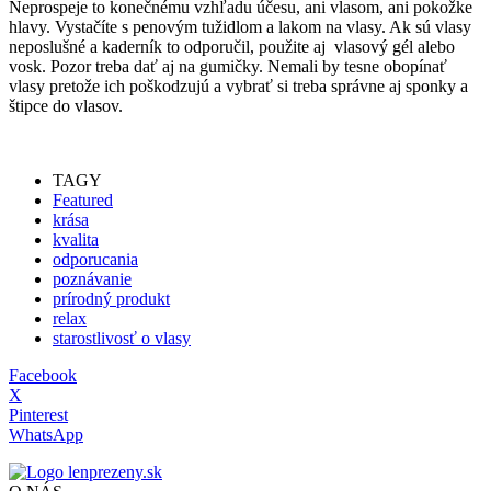
Neprospeje to konečnému vzhľadu účesu, ani vlasom, ani pokožke
hlavy. Vystačíte s penovým tužidlom a lakom na vlasy. Ak sú vlasy
neposlušné a kaderník to odporučil, použite aj vlasový gél alebo
vosk. Pozor treba dať aj na gumičky. Nemali by tesne obopínať
vlasy pretože ich poškodzujú a vybrať si treba správne aj sponky a
štipce do vlasov.
TAGY
Featured
krása
kvalita
odporucania
poznávanie
prírodný produkt
relax
starostlivosť o vlasy
Facebook
X
Pinterest
WhatsApp