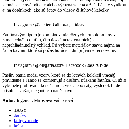
jemné pastelové odtiene alebo výrazná zelená a žltá. Pásiky vyniknú
aj na doplnkoch, ako sú šatky do vlasov či štýlové kabelky.
Instagram / @atelier_kalinovaya_ideas
Zaujímavým tipom je kombinovanie rôznych hrúbok pruhov v
rámci jedného outfitu, čím dosiahnete dynamický a
neprehliadnuteľný vzhľad. Pri výbere materiálov stavte najmä na
ľan a bavlnu, ktoré sú počas horúcich dní príjemné na nosenie.
Instagram / @olegaria.store, Facebook / sass & bide
Pásiky patria medzi vzory, ktoré sa do letných kolekcií vracajú
pravidelne a ľahko sa kombinujú s ďalšími kúskami šatníka. Či už si
vyberiete pruhovanú košeľu, nohavice alebo šaty, výsledok bude
pôsobiť sviežo, elegantne a nadčasovo.
Autor:
Ing.arch. Miroslava Vaňharová
TAGY
darček
farby v móde
krása