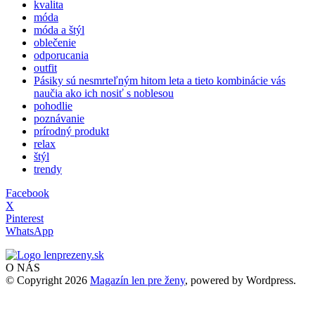
kvalita
móda
móda a štýl
oblečenie
odporucania
outfit
Pásiky sú nesmrteľným hitom leta a tieto kombinácie vás
naučia ako ich nosiť s noblesou
pohodlie
poznávanie
prírodný produkt
relax
štýl
trendy
Facebook
X
Pinterest
WhatsApp
O NÁS
© Copyright 2026
Magazín len pre ženy
, powered by Wordpress.