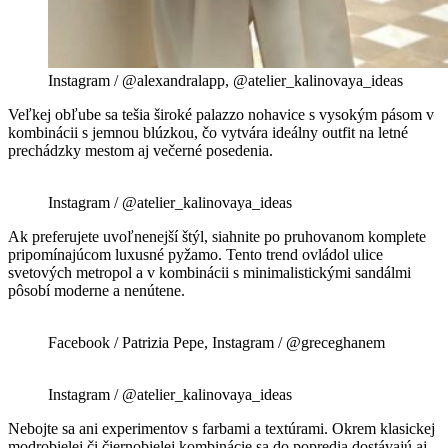
Instagram / @alexandralapp, @atelier_kalinovaya_ideas
Veľkej obľube sa tešia široké palazzo nohavice s vysokým pásom v
kombinácii s jemnou blúzkou, čo vytvára ideálny outfit na letné
prechádzky mestom aj večerné posedenia.
Instagram / @atelier_kalinovaya_ideas
Ak preferujete uvoľnenejší štýl, siahnite po pruhovanom komplete
pripomínajúcom luxusné pyžamo. Tento trend ovládol ulice
svetových metropol a v kombinácii s minimalistickými sandálmi
pôsobí moderne a nenútene.
Facebook / Patrizia Pepe, Instagram / @greceghanem
Instagram / @atelier_kalinovaya_ideas
Nebojte sa ani experimentov s farbami a textúrami. Okrem klasickej
modrobielej či čiernobielej kombinácie sa do popredia dostávajú aj