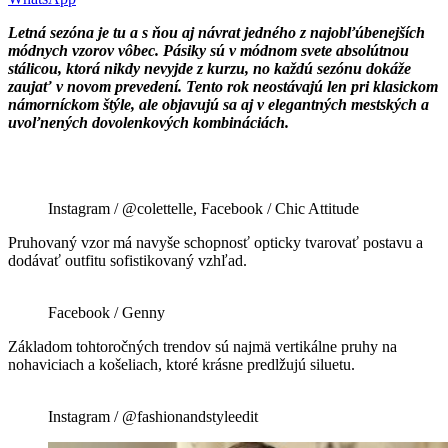
Letná sezóna je tu a s ňou aj návrat jedného z najobľúbenejších
módnych vzorov vôbec. Pásiky sú v módnom svete absolútnou
stálicou, ktorá nikdy nevyjde z kurzu, no každú sezónu dokáže
zaujať v novom prevedení. Tento rok neostávajú len pri klasickom
námorníckom štýle, ale objavujú sa aj v elegantných mestských a
uvoľnených dovolenkových kombináciách.
Instagram / @colettelle, Facebook / Chic Attitude
Pruhovaný vzor má navyše schopnosť opticky tvarovať postavu a
dodávať outfitu sofistikovaný vzhľad.
Facebook / Genny
Základom tohtoročných trendov sú najmä vertikálne pruhy na
nohaviciach a košeliach, ktoré krásne predlžujú siluetu.
Instagram / @fashionandstyleedit