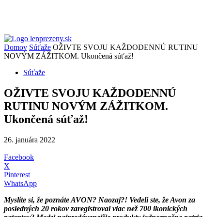
Domov
Súťaže
OŽIVTE SVOJU KAŽDODENNÚ RUTINU
NOVÝM ZÁŽITKOM. Ukončená súťaž!
Súťaže
OŽIVTE SVOJU KAŽDODENNÚ
RUTINU NOVÝM ZÁŽITKOM.
Ukončená súťaž!
26. januára 2022
Facebook
X
Pinterest
WhatsApp
Myslíte si, že poznáte AVON? Naozaj?! Vedeli ste, že Avon za
posledných 20 rokov zaregistroval viac než 700 ikonických