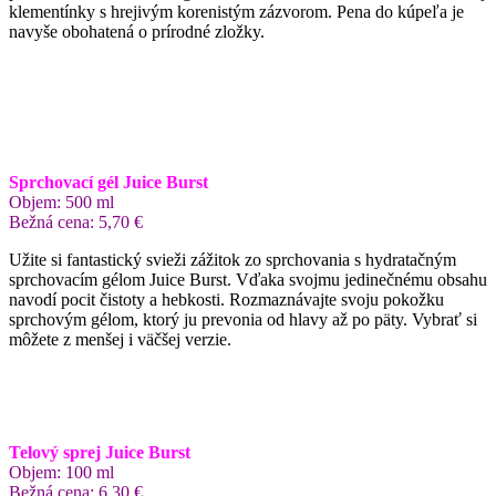
klementínky s hrejivým korenistým zázvorom. Pena do kúpeľa je
navyše obohatená o prírodné zložky.
Sprchovací gél Juice Burst
Objem: 500 ml
Bežná cena: 5,70 €
Užite si fantastický svieži zážitok zo sprchovania s hydratačným
sprchovacím gélom Juice Burst. Vďaka svojmu jedinečnému obsahu
navodí pocit čistoty a hebkosti. Rozmaznávajte svoju pokožku
sprchovým gélom, ktorý ju prevonia od hlavy až po päty. Vybrať si
môžete z menšej i väčšej verzie.
Telový sprej Juice Burst
Objem: 100 ml
Bežná cena: 6,30 €