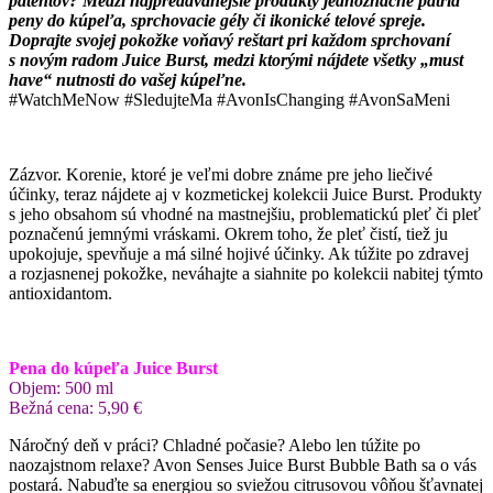
patentov? Medzi najpredávanejšie produkty jednoznačne patria
peny do kúpeľa, sprchovacie gély či ikonické telové spreje.
Doprajte svojej pokožke voňavý reštart pri každom sprchovaní
s novým radom Juice Burst, medzi ktorými nájdete všetky „must
have“ nutnosti do vašej kúpeľne.
#WatchMeNow #SledujteMa #AvonIsChanging #AvonSaMeni
Zázvor. Korenie, ktoré je veľmi dobre známe pre jeho liečivé
účinky, teraz nájdete aj v kozmetickej kolekcii Juice Burst. Produkty
s jeho obsahom sú vhodné na mastnejšiu, problematickú pleť či pleť
poznačenú jemnými vráskami. Okrem toho, že pleť čistí, tiež ju
upokojuje, spevňuje a má silné hojivé účinky. Ak túžite po zdravej
a rozjasnenej pokožke, neváhajte a siahnite po kolekcii nabitej týmto
antioxidantom.
Pena do kúpeľa Juice Burst
Objem: 500 ml
Bežná cena: 5,90 €
Náročný deň v práci? Chladné počasie? Alebo len túžite po
naozajstnom relaxe? Avon Senses Juice Burst Bubble Bath sa o vás
postará. Nabuďte sa energiou so sviežou citrusovou vôňou šťavnatej