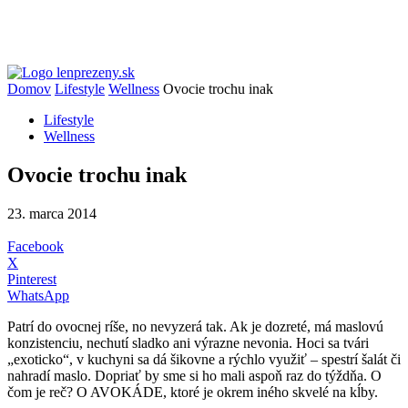
Domov
Lifestyle
Wellness
Ovocie trochu inak
Lifestyle
Wellness
Ovocie trochu inak
23. marca 2014
Facebook
X
Pinterest
WhatsApp
Patrí do ovocnej ríše, no nevyzerá tak. Ak je dozreté, má maslovú
konzistenciu, nechutí sladko ani výrazne nevonia. Hoci sa tvári
„exoticko“, v kuchyni sa dá šikovne a rýchlo využiť – spestrí šalát či
nahradí maslo. Dopriať by sme si ho mali aspoň raz do týždňa. O
čom je reč? O AVOKÁDE, ktoré je okrem iného skvelé na kĺby.