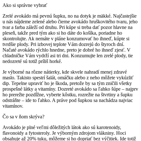
Ako si správne vybrať
Zrelé avokádo má pevnú šupku, no na dotyk je mäkké. Najčastejšie
u nás nájdeme zelené alebo čierne avokádo hruškovitého tvaru, jeho
tvar a farba záleží od druhu. Pri kúpe si treba dať pozor hlavne na
pleseň, takže pred tým ako si ho dáte do košíka, poriadne ho
skontrolujte. Ak nemáte v pláne konzumovať ho ihneď, kúpte si
tvrdšie plody. Pri izbovej teplote Vám dozrejú do štyroch dní.
Načaté avokádo rýchlo hnedne, preto je dobré ho ihneď zjesť. V
chladničke Vám vydrží asi tri dni. Konzumujte len zrelé plody, tie
nedozreté sú totiž príliš horké.
Je výborné na rôzne nátierky, kde skvele nahradí menej zdravé
maslo. Takisto spestrí šalát, omáčku alebo z neho môžete vykúzliť
dip. Tepelne upraviť ho je škoda, pretože by sa tým zničili všetky
prospešné látky a vitamíny. Dozreté avokádo sa ľahko šúpe – najprv
ho prerežte pozdĺžne, vyberte kôstku, rozrežte na štvrtiny a šupku
odstráňte – ide to ľahko. A práve pod šupkou sa nachádza najviac
vitamínov.
Čo sa v ňom skrýva?
Avokádo je plné veľmi dôležitých látok ako sú karotenoidy,
flavonoidy a fytosteroly. Je výborným zdrojom vlákniny. Hoci
obsahuje až 20% tuku, môžeme si ho dopriať bez výčitiek. Ide totiž