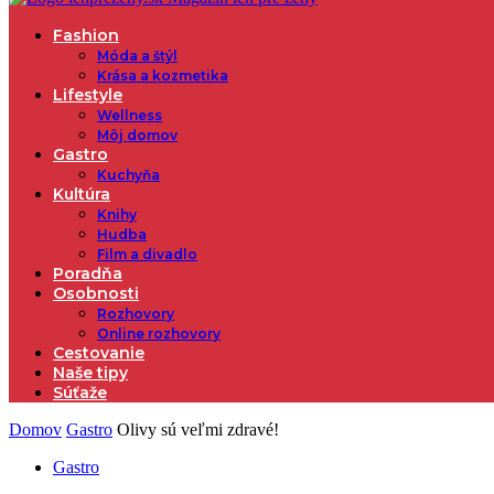
Fashion
Móda a štýl
Krása a kozmetika
Lifestyle
Wellness
Môj domov
Gastro
Kuchyňa
Kultúra
Knihy
Hudba
Film a divadlo
Poradňa
Osobnosti
Rozhovory
Online rozhovory
Cestovanie
Naše tipy
Súťaže
Domov
Gastro
Olivy sú veľmi zdravé!
Gastro