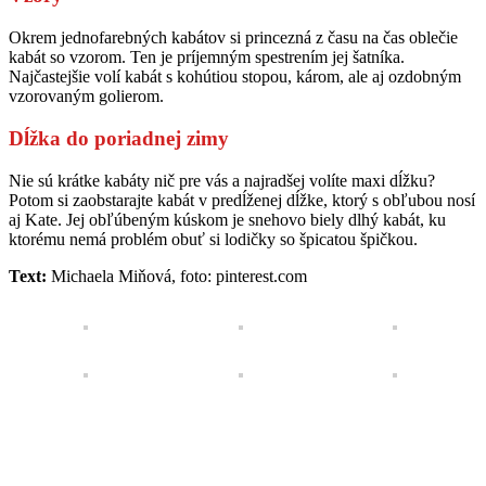
Okrem jednofarebných kabátov si princezná z času na čas oblečie
kabát so vzorom. Ten je príjemným spestrením jej šatníka.
Najčastejšie volí kabát s kohútiou stopou, károm, ale aj ozdobným
vzorovaným golierom.
Dĺžka do poriadnej zimy
Nie sú krátke kabáty nič pre vás a najradšej volíte maxi dĺžku?
Potom si zaobstarajte kabát v predĺženej dĺžke, ktorý s obľubou nosí
aj Kate. Jej obľúbeným kúskom je snehovo biely dlhý kabát, ku
ktorému nemá problém obuť si lodičky so špicatou špičkou.
Text:
Michaela Miňová, foto: pinterest.com