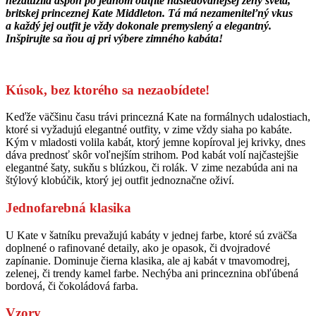
nezatúžila aspoň po jednom outfite nasledovanejšej ženy sveta,
britskej princeznej Kate Middleton. Tá má nezameniteľný vkus
a každý jej outfit je vždy dokonale premyslený a elegantný.
Inšpirujte sa ňou aj pri výbere zimného kabáta!
Kúsok, bez ktorého sa nezaobídete!
Keďže väčšinu času trávi princezná Kate na formálnych udalostiach,
ktoré si vyžadujú elegantné outfity, v zime vždy siaha po kabáte.
Kým v mladosti volila kabát, ktorý jemne kopíroval jej krivky, dnes
dáva prednosť skôr voľnejším strihom. Pod kabát volí najčastejšie
elegantné šaty, sukňu s blúzkou, či rolák. V zime nezabúda ani na
štýlový klobúčik, ktorý jej outfit jednoznačne oživí.
Jednofarebná klasika
U Kate v šatníku prevažujú kabáty v jednej farbe, ktoré sú zväčša
doplnené o rafinované detaily, ako je opasok, či dvojradové
zapínanie. Dominuje čierna klasika, ale aj kabát v tmavomodrej,
zelenej, či trendy kamel farbe. Nechýba ani princeznina obľúbená
bordová, či čokoládová farba.
Vzory