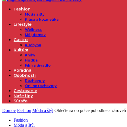
Fashion
Móda a štýl
Krása a kozmetika
Lifestyle
Wellness
Môj domov
Gastro
Kuchyňa
Kultúra
Knihy
Hudba
Film a divadlo
Poradňa
Osobnosti
Rozhovory
Online rozhovory
Cestovanie
Naše tipy
Súťaže
Domov
Fashion
Móda a štýl
Oblečte sa do práce pohodlne a zároveň
Fashion
Móda a štýl