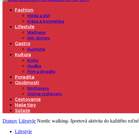
Fashion
Móda a štýl
Krása a kozmetika
Lifestyle
Wellness
Môj domov
Gastro
Kuchyňa
Kultúra
Knihy
Hudba
Film a divadlo
Poradňa
Osobnosti
Rozhovory
Online rozhovory
Cestovanie
Naše tipy
Súťaže
Domov
Lifestyle
Nordic walking- športová aktivita do každého ročn
Lifestyle